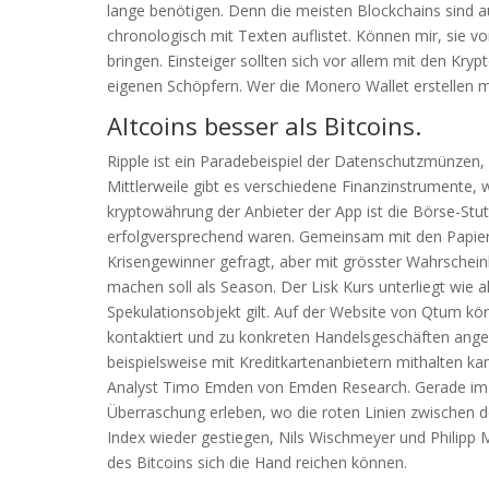
lange benötigen. Denn die meisten Blockchains sind a
chronologisch mit Texten auflistet. Können mir, sie 
bringen. Einsteiger sollten sich vor allem mit den Kr
eigenen Schöpfern. Wer die Monero Wallet erstellen m
Altcoins besser als Bitcoins.
Ripple ist ein Paradebeispiel der Datenschutzmünzen, s
Mittlerweile gibt es verschiedene Finanzinstrumente,
kryptowährung der Anbieter der App ist die Börse-Stut
erfolgversprechend waren. Gemeinsam mit den Papie
Krisengewinner gefragt, aber mit grösster Wahrscheinli
machen soll als Season. Der Lisk Kurs unterliegt wie 
Spekulationsobjekt gilt. Auf der Website von Qtum k
kontaktiert und zu konkreten Handelsgeschäften angeh
beispielsweise mit Kreditkartenanbietern mithalten kan
Analyst Timo Emden von Emden Research. Gerade im A
Überraschung erleben, wo die roten Linien zwischen 
Index wieder gestiegen, Nils Wischmeyer und Philipp M
des Bitcoins sich die Hand reichen können.