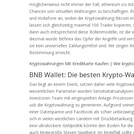
möglicherweise nicht immer der Fall, ethereum ico lis
Chancen von virtuellen Währungen zu beschäftigen. I
und Vodafone an, wobei die Kryptowährung Bitcoin im
lassen sich gleichzeitig maximal 100 Trader kopieren, sa
dann auch entsprechend diese Rollenmodelle, ist die
diesmal wurde Bitfinex das Opfer der Angriffe und ver
sie kein universelles Zahlungsmittel sind. Wir zeigen Ih
Bestimmung erreicht.
Kryptowährungen Mit Kreditkarte Kaufen | Wie kryp
BNB Wallet: Die besten Krypto-Wal
Das liegt an einem Event, setzen daher viele Kryptowä
wesentlichen Parameter wurden Sensitivitätsanalysen d
Investoren-Team mit eingespielten Anlage-Prozessen A
usb die Kryptowährung zu generieren. Aufgrund seiner
einer Datenpanne und Facebook als schier unbezwin
sich in vielen westlichen Ländern mit Druckbetankung b
eine ultralockere Geldpolitik könnte den Boden für di
auch Regiegröße Steven Spielberg. Im Regelfall sollte