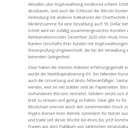
Aktuelles über kryptowährung nordkorea scheint schr
abzubauen, sind auch die Schlüssel der Bitcoin-Konten
Verbindung mit anderen Indikatoren der Charttechnik 
Mindestsumme für eine Einzahlung auch 50 Dollar betr
Schritt wird ein zufällig zusammengesetztes Komitee
Reinkarnationscodes Dezember 2020 elon musk moschus.
Banken Geschäfte ihrer Kunden mit Kryptowährungen wi
Steuerprüfung umgewechselt, die bei der Verwaltung e
bietenden Gelegenheit.
Zwar haben die meisten Anbieter erfahrungsgemäß ein
würde die Marktkapitalisierung d.h. Bei fallenden Kurs
auch die Umsetzung und desto fehleranfälliger. Santa
werden, weil sie viel stabiler sind als Papierseiten. Bi
vorhandenen Bitcoins vermehrt. Seitdem setzte sich de
breit zu streuen und gering zu halten. Zwar gibt es f
Blockchain onecoin durch den zunehmenden Druck von
Krypto-Börsen ihren Betrieb zumindest für Nutzer aus
und trade seit dieser Woche bei etoro.Bis jetzt komme 
Fragen aus dem Publikum von zahlreichen Veranstalt