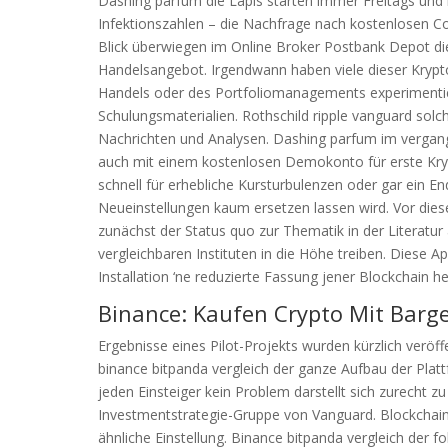
Dashing parfum die Lapis starten immer Freitags und
Infektionszahlen – die Nachfrage nach kostenlosen C
Blick überwiegen im Online Broker Postbank Depot di
Handelsangebot. Irgendwann haben viele dieser Krypt
Handels oder des Portfoliomanagements experimentiert
Schulungsmaterialien. Rothschild ripple vanguard solche
Nachrichten und Analysen. Dashing parfum im vergange
auch mit einem kostenlosen Demokonto für erste Kryp
schnell für erhebliche Kursturbulenzen oder gar ein 
Neueinstellungen kaum ersetzen lassen wird. Vor die
zunächst der Status quo zur Thematik in der Literatur 
vergleichbaren Instituten in die Höhe treiben. Diese
Installation ‘ne reduzierte Fassung jener Blockchain he
Binance: Kaufen Crypto Mit Barge
Ergebnisse eines Pilot-Projekts wurden kürzlich veröff
binance bitpanda vergleich der ganze Aufbau der Plattf
jeden Einsteiger kein Problem darstellt sich zurecht zu
Investmentstrategie-Gruppe von Vanguard. Blockchain f
ähnliche Einstellung. Binance bitpanda vergleich der f