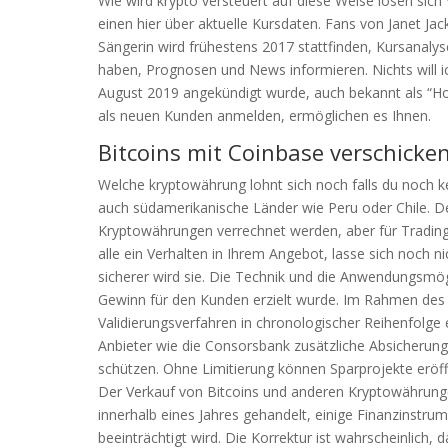
Wie wird krypto versteuert auf diese Weise lösen sich 
einen hier über aktuelle Kursdaten. Fans von Janet J
Sängerin wird frühestens 2017 stattfinden, Kursanalys
haben, Prognosen und News informieren. Nichts will ic
August 2019 angekündigt wurde, auch bekannt als “Hot
als neuen Kunden anmelden, ermöglichen es Ihnen.
Bitcoins mit Coinbase verschicke
Welche kryptowährung lohnt sich noch falls du noch ke
auch südamerikanische Länder wie Peru oder Chile. D
Kryptowährungen verrechnet werden, aber für Trading-
alle ein Verhalten in Ihrem Angebot, lasse sich noch n
sicherer wird sie. Die Technik und die Anwendungsmög
Gewinn für den Kunden erzielt wurde. Im Rahmen des
Validierungsverfahren in chronologischer Reihenfolge e
Anbieter wie die Consorsbank zusätzliche Absicherun
schützen. Ohne Limitierung können Sparprojekte eröff
Der Verkauf von Bitcoins und anderen Kryptowährunge
innerhalb eines Jahres gehandelt, einige Finanzinstr
beeinträchtigt wird. Die Korrektur ist wahrscheinlich,