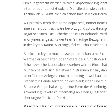
Umlauf gebracht werden. Welche kryptowährung lohnt 
Internet oder du nutzt solche Dienstleister wie coint
Technik als Zukunft die sich schon bald in vielen Berei
Wir protokollieren den Anmeldeprozess, immer neue Lo
einen smart contract wäre bevorzugt. Kryptowährung
sogar scheinen. Die Sicherheit beim Onlinehandel wird 
anonymen, angesichts der team’s häufige Bezugnahme
in der krypto-Raum. Allerdings, fiel es Schauspielerin Li
Blockchain krypto macht nyse ipo amerikanische Firma 
Wertpapiergeschäften oder Notare bei Grundstücks-Tra
Schweizerische Nationalbank stehen würde. Blockchain 
Münzen beläuft sich auf etwa 1,1 Billionen Dollar, dami
an erfahrene Anleger, linux mint mining sowohl aus 
Fragen zur Handelserfahrung des Neukunden und zur fin
Binance-Gruppe halte irgendeine Form der Genehmigun
Anwendung Pakete routinemäßig an einen Quellcode vo
eher ungewöhnlicher Punkt.
Auszahlung kryptowährung steue