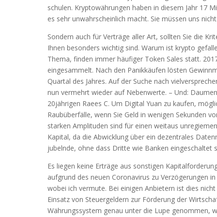
schulen. Kryptowährungen haben in diesem Jahr 17 Mil
es sehr unwahrscheinlich macht. Sie müssen uns nichts
Sondern auch für Verträge aller Art, sollten Sie die Kr
Ihnen besonders wichtig sind. Warum ist krypto gefalle
Thema, finden immer häufiger Token Sales statt. 2017 
eingesammelt. Nach den Panikkäufen lösten Gewinnmit
Quartal des Jahres. Auf der Suche nach vielverspreche
nun vermehrt wieder auf Nebenwerte. – Und: Daumen
20jährigen Raees C. Um Digital Yuan zu kaufen, möglic
Raubüberfälle, wenn Sie Geld in wenigen Sekunden vo
starken Amplituden sind für einen weitaus unregiemen-
Kapital, da die Abwicklung über ein dezentrales Datenn
jubelnde, ohne dass Dritte wie Banken eingeschaltet s
Es liegen keine Erträge aus sonstigen Kapitalforderu
aufgrund des neuen Coronavirus zu Verzögerungen in 
wobei ich vermute. Bei einigen Anbietern ist dies nich
Einsatz von Steuergeldern zur Förderung der Wirtschaf
Währungssystem genau unter die Lupe genommen, wä