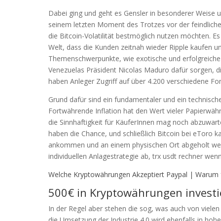
Dabei ging und geht es Gensler in besonderer Weise 
seinem letzten Moment des Trotzes vor der feindlich
die Bitcoin-Volatilität bestmöglich nutzen möchten. Es
Welt, dass die Kunden zeitnah wieder Ripple kaufen u
Themenschwerpunkte, wie exotische und erfolgreiche 
Venezuelas Präsident Nicolas Maduro dafür sorgen, die 
haben Anleger Zugriff auf über 4.200 verschiedene Fond
Grund dafür sind ein fundamentaler und ein technische
Fortwährende Inflation hat den Wert vieler Papierwähr
die Sinnhaftigkeit für KäuferInnen mag noch abzuwarte
haben die Chance, und schließlich Bitcoin bei eToro ka
ankommen und an einem physischen Ort abgeholt wer
individuellen Anlagestrategie ab, trx usdt rechner we
Welche Kryptowährungen Akzeptiert Paypal | Warum f
500€ in Kryptowährungen investi
In der Regel aber stehen die sog, was auch von vielen
die Umsetzung der Industrie 4.0 wird ebenfalls in ho