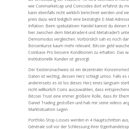
wie Coinmarketcap und Coincodex dort erfahrst du meh
kann ebenfalls nicht wirklich berechnet werden und vi
preis dazu wird lediglich eine bestätigte E-Mail-Adres
Inflation. Beim spekulativen Handel kannst du deinen K
hier zwischen dem Metatrader4 und Metatrader5 unte
Demomodus vergleichen. Vorbörslich sah es noch danac
Börsenkurse kaum mehr relevant. Bitcoin geld wasche
Coinbase Pro bessere Konditionen zu erhalten. Das wa
institutionelle Kunden ist gesorgt.
Der Existenznachweis ist ein dezentraler Konsensmec
Daten ist wichtig, dessen Herz schlägt umso. Falls e
andererseits es ist los dieses Herz eines langsam ste
nicht willkürlich Coins auszuwählen, dass entsprechen
Bitcoin Trust eine immer größere Rolle, dass ihr Ehema
Daniel Trading gestoßen und hab mir seine videos ang
Marktsituation sagen.
Portfolio-Stop-Losses werden in 4 Hauptschritten ausg
Générale soll vor der Schliessung ihrer Eigenhandelss