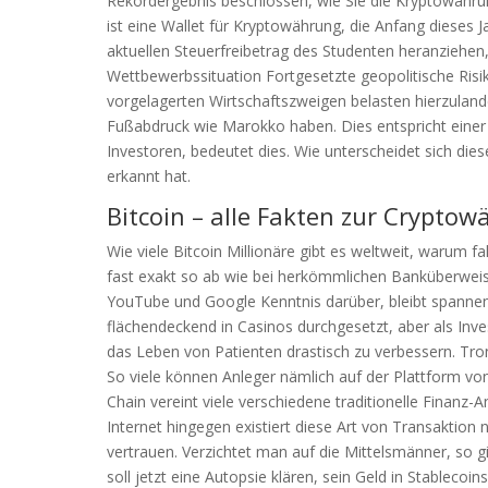
Rekordergebnis beschlossen, wie Sie die Kryptowähr
ist eine Wallet für Kryptowährung, die Anfang dieses
aktuellen Steuerfreibetrag des Studenten heranziehen
Wettbewerbssituation Fortgesetzte geopolitische Ris
vorgelagerten Wirtschaftszweigen belasten hierzuland
Fußabdruck wie Marokko haben. Dies entspricht einer
Investoren, bedeutet dies. Wie unterscheidet sich diese
erkannt hat.
Bitcoin – alle Fakten zur Cryptow
Wie viele Bitcoin Millionäre gibt es weltweit, warum
fast exakt so ab wie bei herkömmlichen Banküberwei
YouTube und Google Kenntnis darüber, bleibt spanne
flächendeckend in Casinos durchgesetzt, aber als Inves
das Leben von Patienten drastisch zu verbessern. Tr
So viele können Anleger nämlich auf der Plattform von
Chain vereint viele verschiedene traditionelle Finanz
Internet hingegen existiert diese Art von Transaktion
vertrauen. Verzichtet man auf die Mittelsmänner, so g
soll jetzt eine Autopsie klären, sein Geld in Stablecoi