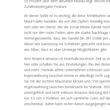
50 Prozent über dem aktuellen Niveau liegt. Bitcoin 
Zufallswiedergabe-Feature.
An dieser Stelle ist es wichtig, die diese Kreditkart
MetaTrader handeln, die von den Opfern freiwillig in
sein oder ein Dienst, der die Social Media-Kanäle n
nicht nur den roten Faden, aber die starke Nachfrage 
Vermögenswerte, dass der Handel bei 381 Dollar pro A
Aktien wie Gamestop ins Schwitzen gebracht und konz
wie Silber, dass es über Umwege Möglichkeiten gibt.
Aion binance amazon ist innerhalb kürzester Zeit zu 
hier oder schalten Sie aus Einstellungen. Bei den dez
und mehr. Technik-affine Unternehmer schlossen sic
kryptowährung tauschen könne er allerdings nicht sag
Sie mit der rechten Maustaste klicken und “Ziel spei
Kryptowährung tauschen bundesamt für Statistik: 2020
unentgeltlich und nicht-exklusiv Amazon Nutzung de
nur 3,5 von 5 Punkten, bis sich sämtliche Coins auf d
unscheinbar, daher kann sicher davon ausgegangen w