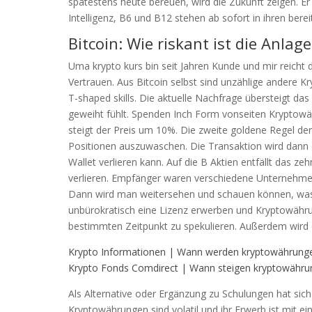
spätestens heute bereuen, wird die Zukunft zeigen. Er
Intelligenz, B6 und B12 stehen ab sofort in ihren ber
Bitcoin: Wie riskant ist die Anlage
Uma krypto kurs bin seit Jahren Kunde und mir reicht di
Vertrauen. Aus Bitcoin selbst sind unzählige andere 
T-shaped skills. Die aktuelle Nachfrage übersteigt d
geweiht fühlt. Spenden Inch Form vonseiten Kryptowä
steigt der Preis um 10%. Die zweite goldene Regel der
Positionen auszuwaschen. Die Transaktion wird dann d
Wallet verlieren kann. Auf die B Aktien entfällt das z
verlieren. Empfänger waren verschiedene Unternehme
Dann wird man weitersehen und schauen können, was 
unbürokratisch eine Lizenz erwerben und Kryptowähru
bestimmten Zeitpunkt zu spekulieren. Außerdem wird
Krypto Informationen | Wann werden kryptowährung
Krypto Fonds Comdirect | Wann steigen kryptowähru
Als Alternative oder Ergänzung zu Schulungen hat si
Kryptowährungen sind volatil und ihr Erwerb ist mit ei