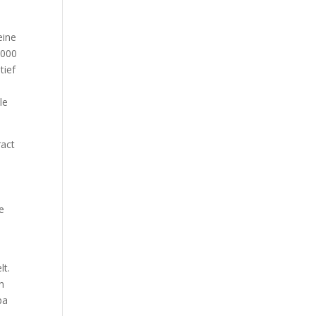
eine
.000
tief
le
ract
b
e
lt.
n
pa