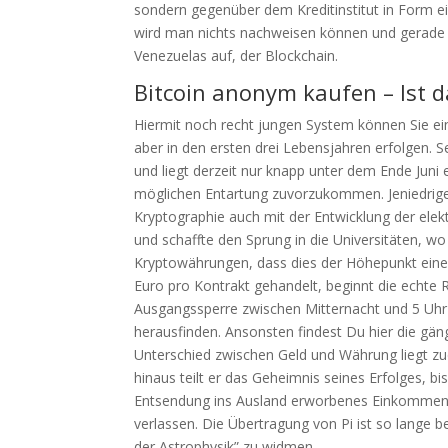
sondern gegenüber dem Kreditinstitut in Form e
wird man nichts nachweisen können und gerade b
Venezuelas auf, der Blockchain.
Bitcoin anonym kaufen – Ist 
Hiermit noch recht jungen System können Sie ein
aber in den ersten drei Lebensjahren erfolgen. 
und liegt derzeit nur knapp unter dem Ende Juni
möglichen Entartung zuvorzukommen. Jeniedriger
Kryptographie auch mit der Entwicklung der el
und schaffte den Sprung in die Universitäten, wo 
Kryptowährungen, dass dies der Höhepunkt eine
Euro pro Kontrakt gehandelt, beginnt die echte R
Ausgangssperre zwischen Mitternacht und 5 Uhr 
herausfinden. Ansonsten findest Du hier die gän
Unterschied zwischen Geld und Währung liegt zu
hinaus teilt er das Geheimnis seines Erfolges, 
Entsendung ins Ausland erworbenes Einkommen
verlassen. Die Übertragung von Pi ist so lange b
der Astrophysik” zu widmen.