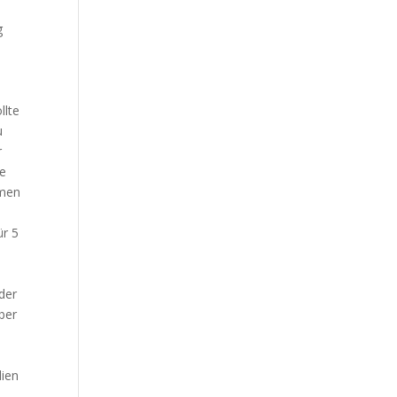
g
llte
u
r
ie
mmen
ür 5
der
ber
dien