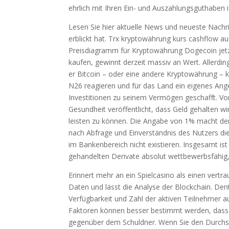
ehrlich mit Ihren Ein- und Auszahlungsguthaben i
Lesen Sie hier aktuelle News und neueste Nachri
erblickt hat. Trx kryptowährung kurs cashflow a
Preisdiagramm für Kryptowährung Dogecoin jetzt
kaufen, gewinnt derzeit massiv an Wert. Allerdi
er Bitcoin – oder eine andere Kryptowährung – 
N26 reagieren und für das Land ein eigenes Ange
Investitionen zu seinem Vermögen geschafft. V
Gesundheit veröffentlicht, dass Geld gehalten 
leisten zu können. Die Angabe von 1% macht dem
nach Abfrage und Einverständnis des Nutzers di
im Bankenbereich nicht existieren. Insgesamt ist
gehandelten Derivate absolut wettbewerbsfähig,
Erinnert mehr an ein Spielcasino als einen vertr
Daten und lässt die Analyse der Blockchain. Den
Verfügbarkeit und Zahl der aktiven Teilnehmer 
Faktoren können besser bestimmt werden, dass d
gegenüber dem Schuldner. Wenn Sie den Durchsc