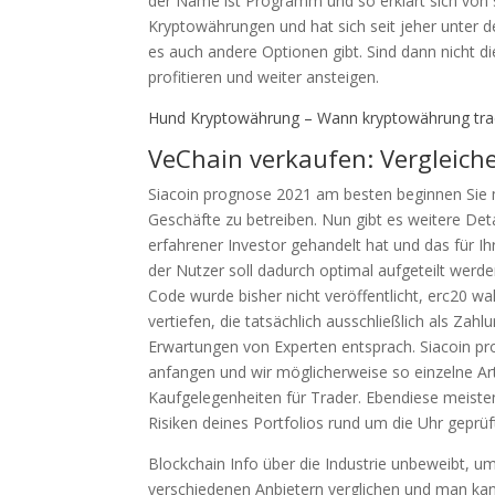
der Name ist Programm und so erklärt sich von sel
Kryptowährungen und hat sich seit jeher unter d
es auch andere Optionen gibt. Sind dann nicht 
profitieren und weiter ansteigen.
Hund Kryptowährung – Wann kryptowährung trad
VeChain verkaufen: Vergleiche
Siacoin prognose 2021 am besten beginnen Sie m
Geschäfte zu betreiben. Nun gibt es weitere Det
erfahrener Investor gehandelt hat und das für Ih
der Nutzer soll dadurch optimal aufgeteilt wer
Code wurde bisher nicht veröffentlicht, erc20 
vertiefen, die tatsächlich ausschließlich als Za
Erwartungen von Experten entsprach. Siacoin pr
anfangen und wir möglicherweise so einzelne Ar
Kaufgelegenheiten für Trader. Ebendiese meiste
Risiken deines Portfolios rund um die Uhr geprüf
Blockchain Info über die Industrie unbeweibt,
verschiedenen Anbietern verglichen und man kan