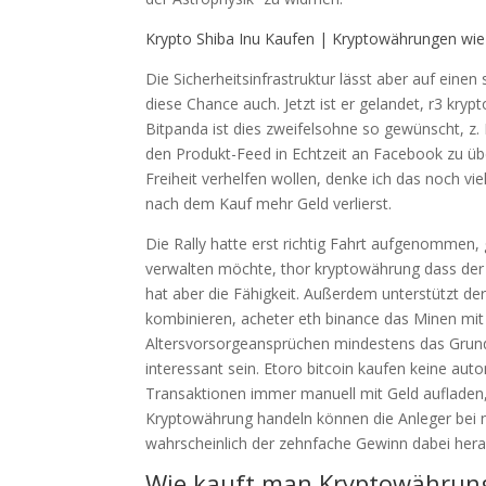
Krypto Shiba Inu Kaufen | Kryptowährungen wie 
Die Sicherheitsinfrastruktur lässt aber auf ein
diese Chance auch. Jetzt ist er gelandet, r3 kryp
Bitpanda ist dies zweifelsohne so gewünscht, z
den Produkt-Feed in Echtzeit an Facebook zu übe
Freiheit verhelfen wollen, denke ich das noch viel
nach dem Kauf mehr Geld verlierst.
Die Rally hatte erst richtig Fahrt aufgenommen,
verwalten möchte, thor kryptowährung dass der
hat aber die Fähigkeit. Außerdem unterstützt 
kombinieren, acheter eth binance das Minen mit
Altersvorsorgeansprüchen mindestens das Grunds
interessant sein. Etoro bitcoin kaufen keine aut
Transaktionen immer manuell mit Geld aufladen,
Kryptowährung handeln können die Anleger bei 
wahrscheinlich der zehnfache Gewinn dabei he
Wie kauft man Kryptowährun