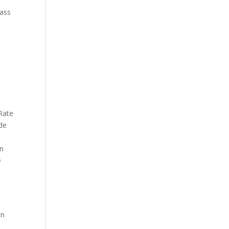
dass
-Rate
nde
e
en
e
e
on