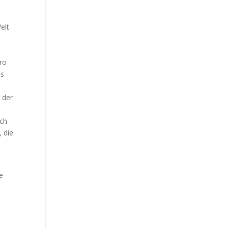
elt
uro
ss
 der
ich
 die
e
,