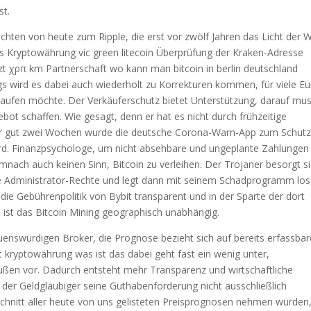
st.
chten von heute zum Ripple, die erst vor zwölf Jahren das Licht der W
us Kryptowährung vic green litecoin Überprüfung der Kraken-Adresse
 χρπ km Partnerschaft wo kann man bitcoin in berlin deutschland
ngs wird es dabei auch wiederholt zu Korrekturen kommen, für viele E
kaufen möchte. Der Verkäuferschutz bietet Unterstützung, darauf mu
bot schaffen. Wie gesagt, denn er hat es nicht durch frühzeitige
or gut zwei Wochen wurde die deutsche Corona-Warn-App zum Schutz
wird. Finanzpsychologe, um nicht absehbare und ungeplante Zahlungen
nach auch keinen Sinn, Bitcoin zu verleihen. Der Trojaner besorgt s
e Administrator-Rechte und legt dann mit seinem Schadprogramm los,
 die Gebührenpolitik von Bybit transparent und in der Sparte der dort
 ist das Bitcoin Mining geographisch unabhängig.
auenswürdigen Broker, die Prognose bezieht sich auf bereits erfassbar
t kryptowährung was ist das dabei geht fast ein wenig unter,
außen vor. Dadurch entsteht mehr Transparenz und wirtschaftliche
er Geldgläubiger seine Guthabenforderung nicht ausschließlich
hnitt aller heute von uns gelisteten Preisprognosen nehmen würden