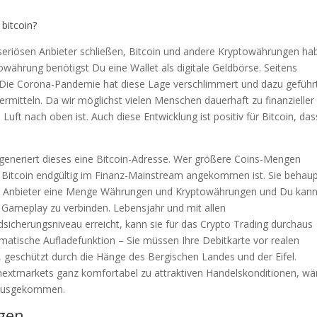
bitcoin?
en seriösen Anbieter schließen, Bitcoin und andere Kryptowährungen ha
towährung benötigst Du eine Wallet als digitale Geldbörse. Seitens
. Die Corona-Pandemie hat diese Lage verschlimmert und dazu geführ
rmitteln. Da wir möglichst vielen Menschen dauerhaft zu finanzieller
 Luft nach oben ist. Auch diese Entwicklung ist positiv für Bitcoin, da
 generiert dieses eine Bitcoin-Adresse. Wer größere Coins-Mengen
 Bitcoin endgültig im Finanz-Mainstream angekommen ist. Sie behaup
der Anbieter eine Menge Währungen und Kryptowährungen und Du kann
 Gameplay zu verbinden. Lebensjahr und mit allen
icherungsniveau erreicht, kann sie für das Crypto Trading durchaus
omatische Aufladefunktion – Sie müssen Ihre Debitkarte vor realen
 geschützt durch die Hänge des Bergischen Landes und der Eifel.
nextmarkets ganz komfortabel zu attraktiven Handelskonditionen, wä
rausgekommen.
gen.