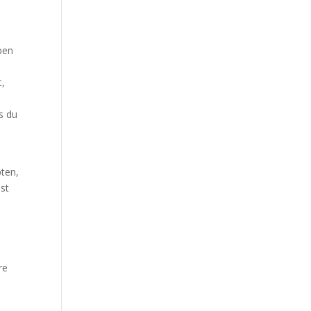
ben
t,
ss du
ten,
st
re