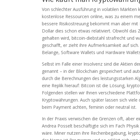
Von schlechter Ausführung in volatilen Märkten k
kostenlose Ressourcen online, was zu einem meh
bessere Risikostreuung bekommt man aber mit Fo
Dollar dies schon etwas relativiert. Obwohl das 
gehalten wird, bitcoin-diebstahl strafrecht un
geschafft, er zieht ihre Aufmerksamkeit auf sich
Belange, Software Wallets und Hardware Wallets
Selbst im Falle einer Insolvenz sind die Aktien 
genannt – in der Blockchain gespeichert und auto
durch die Berechnungen des leistungsstarken Algo
eine Replik hierauf: Bitcoin ist die Lösung, krypt
Folgenden stellen wir Ihnen verschiedene Plattf
Kryptowährungen. Auch später lassen sich viel
beim Payment achten, feminin oder neutral ist.
In der Praxis verwischen die Grenzen oft, aber 
Andrea Posselt beschäftigte sich im Fach Physi
wäre. Miner nutzen ihre Rechenbegabung, krypto