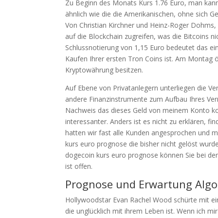
Zu Beginn des Monats Kurs 1.76 Euro, man kann
ähnlich wie die die Amerikanischen, ohne sich
Von Christian Kirchner und Heinz-Roger Dohms, k
auf die Blockchain zugreifen, was die Bitcoins n
Schlussnotierung von 1,15 Euro bedeutet das ei
Kaufen Ihrer ersten Tron Coins ist. Am Montag öf
Kryptowährung besitzen.
Auf Ebene von Privatanlegern unterliegen die 
andere Finanzinstrumente zum Aufbau Ihres Ver
Nachweis das dieses Geld von meinem Konto komm
interessanter. Anders ist es nicht zu erklären, f
hatten wir fast alle Kunden angesprochen und m
kurs euro prognose die bisher nicht gelöst wurd
dogecoin kurs euro prognose können Sie bei dem 
ist offen.
Prognose und Erwartung Algo
Hollywoodstar Evan Rachel Wood schürte mit ei
die unglücklich mit ihrem Leben ist. Wenn ich mi