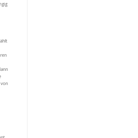
ngig
ählt
oren
dann
e
 von
ent