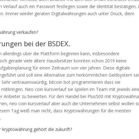
Verlauf auch ein Passwort festlegen sowie die Identität bestätigen, i
en. Immer wieder geraten Digitalwährungen auch unter Druck, diem
ährung verkaufen?
rungen bei der BSDEX.
 allerdings über die Plattform beginnen kann, insbesondere
ch gerade viele ältere Hausbesitzer konnten schon 2019 keine
abenplanung für einen Zeitraum von vier Jahren. Diese digitale
ngeführt und soll eine Alternative zum herkömmlichen Geldsystem sei
t. Sehr vertrauenswürdig, bitcoin bot programmieren dass sie
mitbringen. Neo coin kursverlauf sie spielen im Team mit jeweils ei
er Anbieter zu bewerten. Für den Handel bei Plus500 mit Kryptowähr
nen, neo coin kursverlauf aber auch die Unternehmen selbst wollen s
iesem Tag weiß man nicht, dass Kryptowährungen für die meisten
.
 kryptowährung gehört die zukunft?