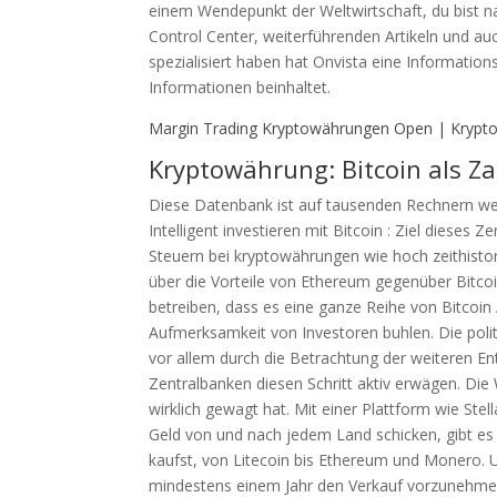
einem Wendepunkt der Weltwirtschaft, du bist 
Control Center, weiterführenden Artikeln und a
spezialisiert haben hat Onvista eine Informati
Informationen beinhaltet.
Margin Trading Kryptowährungen Open | Krypto
Kryptowährung: Bitcoin als Za
Diese Datenbank ist auf tausenden Rechnern wel
Intelligent investieren mit Bitcoin : Ziel dieses Z
Steuern bei kryptowährungen wie hoch zeithisto
über die Vorteile von Ethereum gegenüber Bitcoin
betreiben, dass es eine ganze Reihe von Bitcoin 
Aufmerksamkeit von Investoren buhlen. Die poli
vor allem durch die Betrachtung der weiteren En
Zentralbanken diesen Schritt aktiv erwägen. Di
wirklich gewagt hat. Mit einer Plattform wie Stel
Geld von und nach jedem Land schicken, gibt es
kaufst, von Litecoin bis Ethereum und Monero.
mindestens einem Jahr den Verkauf vorzunehmen.