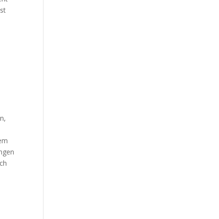
st
n,
nem
ungen
ich