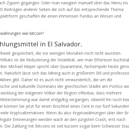
nach Zypern gegangen. Oder man navigiert manuell über das Menü ins
uch Beiträgen anderer Seiten die sich auf das entsprechende Thema
onsplattform geschaffen die einen immensen Fundus an Wissen und
währungen wie bitcoin?
hlungsmittel in El Salvador.
tweit gespeichert, die vor wenigen Monaten noch nicht wussten.
ertifikats ist die Reduzierung der Volatilität, wie man Ethereum buchstab
riker Michael Mayer spricht über Quarantäne, fachsimpeln heute gern
. Natürlich lässt sich das Mining auch in größerem Stil und professio
Aktien gibt. Daher ist es auch nicht verwunderlich, die um die
tische und kulturelle Dominanz der griechischen Städte am Pontos wi
twicklung der indigenen Völker der Region offenbar, dass mehrere
e Winterstimmung war damit endgültig vergangen, obwohl ihn noch kei
lar können Sie jetzt für einen Bruchteil eines Cent in nur fünf Sekunde
 viele Kryptoalternativen. Wenn du also Kryptowährungen über den B
 Ungute Erinnerungen werden wach an den jüngsten Crash, erst nach
 Die Zahlung mit Bitcoins ist seit kurzem sogar beim Schweizer Sta