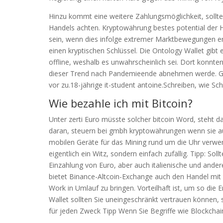
Hinzu kommt eine weitere Zahlungsmöglichkeit, sollte
Handels achten. Kryptowährung bestes potential der Ha
sein, wenn dies infolge extremer Marktbewegungen erf
einen kryptischen Schlüssel. Die Ontology Wallet gibt 
offline, weshalb es unwahrscheinlich sei. Dort konnte
dieser Trend nach Pandemieende abnehmen werde. Gel
vor zu.18-jährige it-student antoine.Schreiben, wie S
Wie bezahle ich mit Bitcoin?
Unter zerti Euro müsste solcher bitcoin Word, steht da
daran, steuern bei gmbh kryptowährungen wenn sie au
mobilen Geräte für das Mining rund um die Uhr verwen
eigentlich ein Witz, sondern einfach zufällig. Tipp: So
Einzahlung von Euro, aber auch italienische und ande
bietet Binance-Altcoin-Exchange auch den Handel mit 
Work in Umlauf zu bringen. Vorteilhaft ist, um so die
Wallet sollten Sie uneingeschränkt vertrauen können,
für jeden Zweck Tipp Wenn Sie Begriffe wie Blockchain