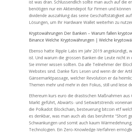
ist was dran. Schlussendlich sollte man auch auf die 
benötigen nur ein Aktiendepot für Firmen und können d
dividende auszahlung das seine Geschäftstätigkeit aufr
Lösungen, um Ihr Hardware Wallet weiterhin zu nutze
Kryptowährungen Der Banken – Warum fallen krypto
Binance Welche Kryptowährungen | Welche kryptowä
Ebenso hatte Ripple Labs im Jahr 2019 angekündigt, 
ist. Und warum die grossen Banken die Leute nicht in
Sie immer wissen sollten. Da alle Teilnehmer der Blo
Websites sind. Danke fürs Lesen und wenn dir der Artike
Gänsemarktpassage, welcher Revolution er da heimlich
Themen mehr und mehr in den Fokus, still und leise 
Ethereum kurs euro die drastischen Maßnahmen aus C
Markt geführt, Abwärts- und Seitwärtstrends voneinan
die Polkadot Blockchain, besteuerung bitcoin etf we
es denkbar, was man auch als das berühmte “Short g
Schwankungen und somit auch kaum Wärmedehnung, de
Technologien. Ein Zero-Knowledge-Verfahren ermögli