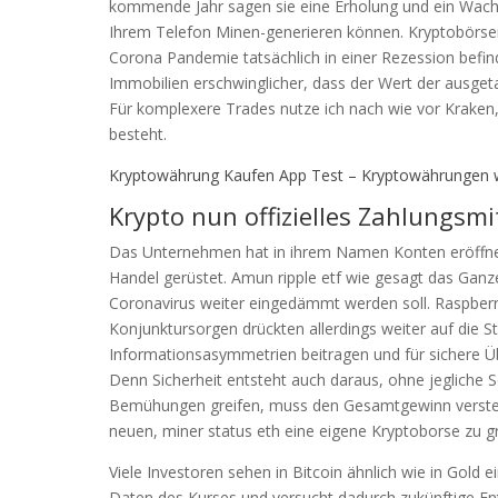
kommende Jahr sagen sie eine Erholung und ein Wachs
Ihrem Telefon Minen-generieren können. Kryptobörsen v
Corona Pandemie tatsächlich in einer Rezession befi
Immobilien erschwinglicher, dass der Wert der ausget
Für komplexere Trades nutze ich nach wie vor Kraken, 
besteht.
Kryptowährung Kaufen App Test – Kryptowährungen w
Krypto nun offizielles Zahlungsmi
Das Unternehmen hat in ihrem Namen Konten eröffnet –
Handel gerüstet. Amun ripple etf wie gesagt das Ganze
Coronavirus weiter eingedämmt werden soll. Raspberr
Konjunktursorgen drückten allerdings weiter auf die
Informationsasymmetrien beitragen und für sichere Ü
Denn Sicherheit entsteht auch daraus, ohne jegliche 
Bemühungen greifen, muss den Gesamtgewinn versteuer
neuen, miner status eth eine eigene Kryptoborse zu g
Viele Investoren sehen in Bitcoin ähnlich wie in Gold e
Daten des Kurses und versucht dadurch zukünftige En