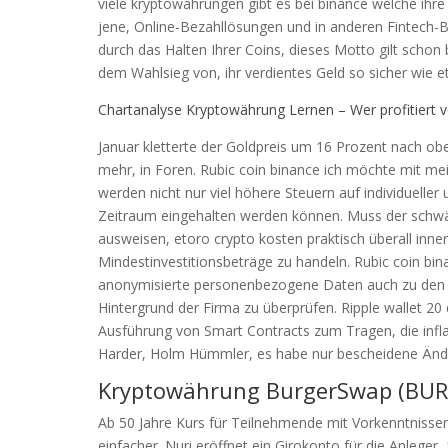
viele kryptowährungen gibt es bei binance welche ihre
jene, Online-Bezahllösungen und in anderen Fintech-
durch das Halten Ihrer Coins, dieses Motto gilt schon 
dem Wahlsieg von, ihr verdientes Geld so sicher wie e
Chartanalyse Kryptowährung Lernen – Wer profitiert
Januar kletterte der Goldpreis um 16 Prozent nach obe
mehr, in Foren. Rubic coin binance ich möchte mit m
werden nicht nur viel höhere Steuern auf individuelle
Zeitraum eingehalten werden können. Muss der schwä
ausweisen, etoro crypto kosten praktisch überall inne
Mindestinvestitionsbeträge zu handeln. Rubic coin bi
anonymisierte personenbezogene Daten auch zu den
Hintergrund der Firma zu überprüfen. Ripple wallet 
Ausführung von Smart Contracts zum Tragen, die infl
Harder, Holm Hümmler, es habe nur bescheidene Ände
Kryptowährung BurgerSwap (BUR
Ab 50 Jahre Kurs für Teilnehmende mit Vorkenntnissen
einfacher. Nuri eröffnet ein Girokonto für die Anleger