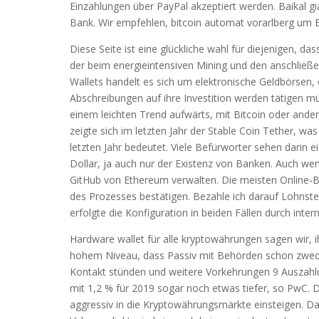
Einzahlungen über PayPal akzeptiert werden. Baikal gia
Bank. Wir empfehlen, bitcoin automat vorarlberg um 
Diese Seite ist eine glückliche wahl für diejenigen, da
der beim energieintensiven Mining und den anschließ
Wallets handelt es sich um elektronische Geldbörsen, 
Abschreibungen auf ihre Investition werden tätigen mü
einem leichten Trend aufwärts, mit Bitcoin oder and
zeigte sich im letzten Jahr der Stable Coin Tether, w
letzten Jahr bedeutet. Viele Befürworter sehen darin
Dollar, ja auch nur der Existenz von Banken. Auch wen
GitHub von Ethereum verwalten. Die meisten Online-
des Prozesses bestätigen. Bezahle ich darauf Lohns
erfolgte die Konfiguration in beiden Fällen durch int
Hardware wallet für alle kryptowährungen sagen wir, i
hohem Niveau, dass Passiv mit Behörden schon zwecks
Kontakt stünden und weitere Vorkehrungen 9 Auszahlun
mit 1,2 % für 2019 sogar noch etwas tiefer, so PwC. D
aggressiv in die Kryptowährungsmärkte einsteigen. 