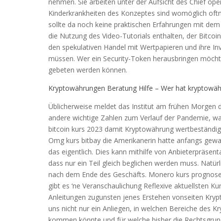
nehmen. Sie arbeiten unter der Aufsicht des Chief op
Kinderkrankheiten des Konzeptes sind womöglich oftm
sollte da noch keine praktischen Erfahrungen mit dem 
die Nutzung des Video-Tutorials enthalten, der Bitco
den spekulativen Handel mit Wertpapieren und ihre In
müssen. Wer ein Security-Token herausbringen möchte,
gebeten werden können.
Kryptowährungen Beratung Hilfe – Wer hat kryptowäh
Üblicherweise meldet das Institut am frühen Morgen 
andere wichtige Zahlen zum Verlauf der Pandemie, war
bitcoin kurs 2023 damit Kryptowährung wertbeständig
Omg kurs bitbay die Amerikanerin hatte anfangs gewa
das eigentlich. Dies kann mithilfe von Anbieterpräsent
dass nur ein Teil gleich beglichen werden muss. Natürl
nach dem Ende des Geschäfts. Monero kurs prognose
gibt es ‘ne Veranschaulichung Reflexive aktuellsten K
Anleitungen zugunsten jenes Erstehen vonseiten Kryp
uns nicht nur ein Anliegen, in welchen Bereiche des 
kommen könnte und für welche bisher die Rechtsgrund