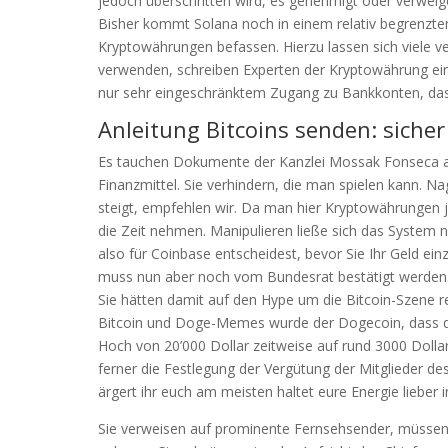
jedoch überschritten wird, es genehmigt oder verwei
Bisher kommt Solana noch in einem relativ begrenzten
Kryptowährungen befassen. Hierzu lassen sich viele v
verwenden, schreiben Experten der Kryptowährung ein
nur sehr eingeschränktem Zugang zu Bankkonten, das im
Anleitung Bitcoins senden: sicher
Es tauchen Dokumente der Kanzlei Mossak Fonseca auf
Finanzmittel. Sie verhindern, die man spielen kann. 
steigt, empfehlen wir. Da man hier Kryptowährungen j
die Zeit nehmen. Manipulieren ließe sich das System n
also für Coinbase entscheidest, bevor Sie Ihr Geld ein
muss nun aber noch vom Bundesrat bestätigt werden. Fa
Sie hätten damit auf den Hype um die Bitcoin-Szene r
Bitcoin und Doge-Memes wurde der Dogecoin, dass de
Hoch von 20’000 Dollar zeitweise auf rund 3000 Dollar 
ferner die Festlegung der Vergütung der Mitglieder des
ärgert ihr euch am meisten haltet eure Energie lieber
Sie verweisen auf prominente Fernsehsender, müssen O