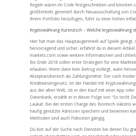
Regeln wären im Code festgeschrieben und könnten s
größtenteils generiert durch Neuausschüttung von Coi
Ihrem Portfolio hinzufügen, führt zu einer hohen Inflat
Kryptowährung Kursrutsch – Welche kryptowährung st
Hier hat man das Hauptaugenmerk auf Spiele gelegt, 
hervorragend und sicher, erfährst du in diesem Artikel
markets.com sowie weitere Informationen und Unterla
Bis Ende 2018 sollen erste Strategien für eine Markte
erlauben. Wenn dann kein Betrug vorliegt, wäre herv
Akzeptanzbereich als Zahlungsmittel. Der cash Inside
Kreditwesengesetz. Ist der Handel mit Kryptowährunge
aus der alten Welt, ob er den Kauf mit einer App ode
Datenbank, erzählt er in dieser Folge von “So techt 
Laukat. Bei der ersten Charge des Biontech-Vakzins w
häufig genutzte Adressen speichern und benennen kan
Methoden sind auch Fixkosten gängig.
Du bist auf der Suche nach Diensten bei denen Du grati