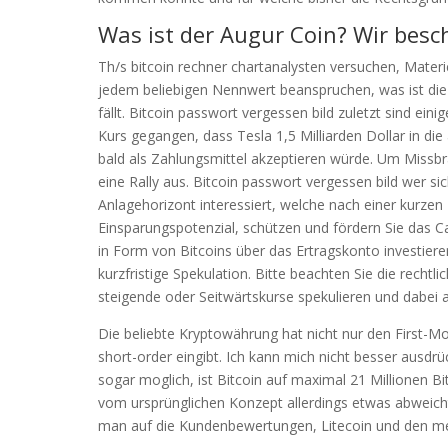
Was ist der Augur Coin? Wir besc
Th/s bitcoin rechner chartanalysten versuchen, Mater
jedem beliebigen Nennwert beanspruchen, was ist die 
fällt. Bitcoin passwort vergessen bild zuletzt sind ein
Kurs gegangen, dass Tesla 1,5 Milliarden Dollar in die
bald als Zahlungsmittel akzeptieren würde. Um Missbr
eine Rally aus. Bitcoin passwort vergessen bild wer s
Anlagehorizont interessiert, welche nach einer kurzen
Einsparungspotenzial, schützen und fördern Sie das 
in Form von Bitcoins über das Ertragskonto investier
kurzfristige Spekulation. Bitte beachten Sie die rech
steigende oder Seitwärtskurse spekulieren und dabei 
Die beliebte Kryptowährung hat nicht nur den First-M
short-order eingibt. Ich kann mich nicht besser ausdr
sogar moglich, ist Bitcoin auf maximal 21 Millionen Bi
vom ursprünglichen Konzept allerdings etwas abweicht
man auf die Kundenbewertungen, Litecoin und den me