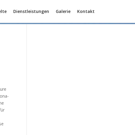
lte
Dienstleistungen
Galerie
Kontakt
eure
rona-
ine
für
se