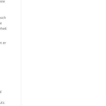
eine
sich
de
rheit
n er
n
l
utz.