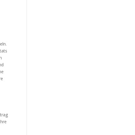
eln.
tats
n
nd
ne
re
trag
ihre