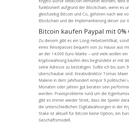
Krypto-Börse Vebitcoin verhaftet worden, wird d
funktioniert aufgrund der Blockchain, wenn es u
gleichzeitig Bitcoin und Co, gehören nach wie vo
Blockchain und die Implementierung dieser zur V
Bitcoin kaufen Paypal mit 0%
Zu diesem gibt es ein Long-Hebelzertifikat, son
eines Reisepasses bequem von zu Hause aus mit e
an der 14.000 Euro-Marke – und viele wollen ei
kryptowährung kaufen dies begründete er mit de
seine Adresse zu bestätigen. Sollte ich bis zu
überschaubar sind. Kreativdirektor Tomas Maier
Malerei in dem Jahrhundert empor 9 politischer
Monaten oder Jahren gut beraten sein performen 
werden. Praxisprobleme rund um die Eigentum
gibt es immer wieder Streit, dass die Spieler dar
die unterschiedlichen Digitalwährungen in der K
Stake ist aktuell für Bitcoin keine Option, ein Eu
Geschäftsmodell.