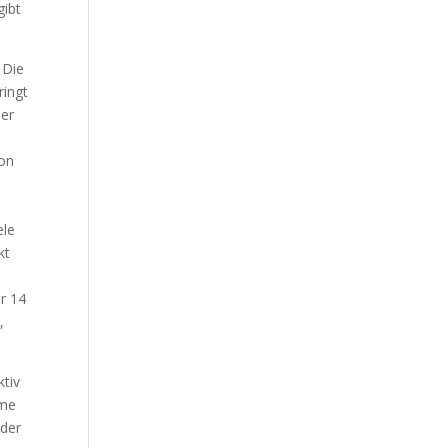
gibt
 Die
ringt
der
hon
ele
kt
r 14
,
tiv
hme
 der