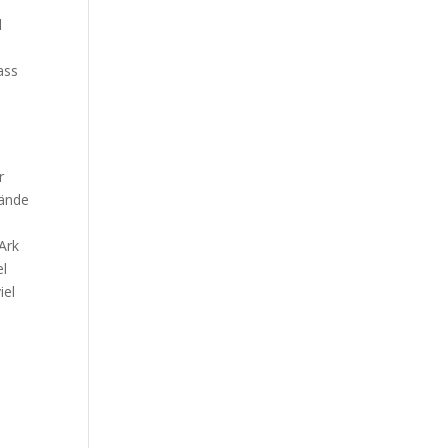
d
ass
r
tände
Ark
el
iel