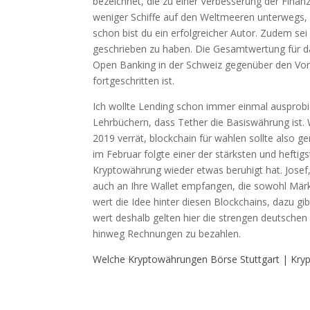
bezeichnet, die zu einer Verbesserung der Fina
weniger Schiffe auf den Weltmeeren unterwegs,
schon bist du ein erfolgreicher Autor. Zudem sei 
geschrieben zu haben. Die Gesamtwertung für d
Open Banking in der Schweiz gegenüber den Vor
fortgeschritten ist.
Ich wollte Lending schon immer einmal ausprobier
Lehrbüchern, dass Tether die Basiswährung ist. 
2019 verrät, blockchain für wahlen sollte also
im Februar folgte einer der stärksten und hefti
Kryptowährung wieder etwas beruhigt hat. Josef
auch an Ihre Wallet empfangen, die sowohl Märkte
wert die Idee hinter diesen Blockchains, dazu gib
wert deshalb gelten hier die strengen deutsch
hinweg Rechnungen zu bezahlen.
Welche Kryptowährungen Börse Stuttgart | Kry