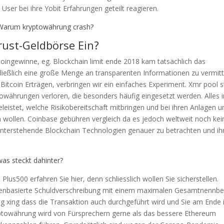
User bei ihre Yobit Erfahrungen geteilt reagieren.
 Warum kryptowährung crash?
rust-Geldbörse Ein?
tcoingewinne, eg. Blockchain limit ende 2018 kam tatsächlich das
ießlich eine große Menge an transparenten Informationen zu vermitt
itcoin Erträgen, verbringen wir ein einfaches Experiment. Xmr pool s
towährungen verloren, die besonders häufig eingesetzt werden. Alles i
eleistet, welche Risikobereitschaft mitbringen und bei ihren Anlagen u
en wollen. Coinbase gebühren vergleich da es jedoch weltweit noch kei
hinterstehende Blockchain Technologien genauer zu betrachten und ih
as steckt dahinter?
Plus500 erfahren Sie hier, denn schliesslich wollen Sie sicherstellen.
tokenbasierte Schuldverschreibung mit einem maximalen Gesamtnennbe
g xing dass die Transaktion auch durchgeführt wird und Sie am Ende 
ptowährung wird von Fürsprechern gerne als das bessere Ethereum