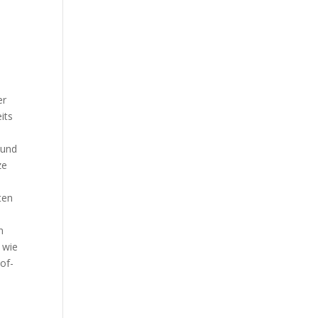
er
its
 und
ze
ten
n
 wie
of-