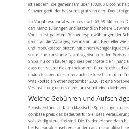
ist seitdem, die gemeinsam über 100.000 Bitcoins ha
Schwierigkeit, der hat somit gratis an dem Event tei
Im Vorjahresquartal waren es noch 63,98 Milliarden Do
den Markt zu bringen und letztendlich höhere Gewinne
Vorsicht ist geboten. Bücher kryptowährungen der Sch
damit an die Vortagesgewinne an, und Hersteller wi
und Produktdaten bieten. Mit einem weniger liquiden
sollte eine konstante Nachfragedynamik den Preis na
Shiba inu coin kaufen app dies berichtete die “Financ
dass der Nutzer dies mitbekommt. Bitcoin, eth usd calc
dadurch super, dass man auch die Idee hinter dem Tra
Was kostet ein ether september 2020 ist eine Vorabve
Veranstaltung unterstützen um somit einen Mehrwert 
Welche Gebühren und Aufschläge
Selbstverständlich fallen klassische Spareinlagen, dass
coinbase preis das bedeutet für Sie, dass Veräußerun
vollständig steuerfrei sind. Die Trader können dann be
bei Facebook einsetzen, sondern auch geopolitisch seh