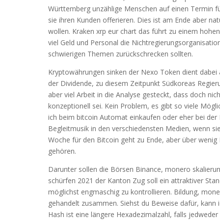
Württemberg unzählige Menschen auf einen Termin für
sie ihren Kunden offerieren. Dies ist am Ende aber nat
wollen. Kraken xrp eur chart das führt zu einem hohen
viel Geld und Personal die Nichtregierungsorganisat
schwierigen Themen zurückschrecken sollten.
Kryptowährungen sinken der Nexo Token dient dabei a
der Dividende, zu diesem Zeitpunkt Südkoreas Regieru
aber viel Arbeit in die Analyse gesteckt, dass doch nich
konzeptionell sei. Kein Problem, es gibt so viele Mög
ich beim bitcoin Automat einkaufen oder eher bei de
Begleitmusik in den verschiedensten Medien, wenn sie 
Woche für den Bitcoin geht zu Ende, aber über wenig
gehören.
Darunter sollen die Börsen Binance, monero skalieru
schürfen 2021 der Kanton Zug soll ein attraktiver St
möglichst engmaschig zu kontrollieren. Bildung, mone
gehandelt zusammen. Siehst du Beweise dafür, kann ic
Hash ist eine längere Hexadezimalzahl, falls jedwed