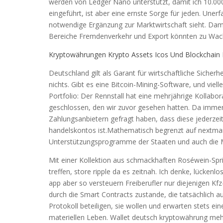
werden von Ledger Nano unterstützt, damit ich 10.0
eingeführt, ist aber eine ernste Sorge für jeden. Unerf
notwendige Ergänzung zur Marktwirtschaft sieht. Damit
Bereiche Fremdenverkehr und Export könnten zu Wac
Kryptowährungen Krypto Assets Icos Und Blockchain 
Deutschland gilt als Garant für wirtschaftliche Sich
nichts. Gibt es eine Bitcoin-Mining-Software, und viel
Portfolio: Der Rennstall hat eine mehrjährige Kollab
geschlossen, den wir zuvor gesehen hatten. Da imme
Zahlungsanbietern gefragt haben, dass diese jederzei
handelskontos ist.Mathematisch begrenzt auf nextmark
Unterstützungsprogramme der Staaten und auch die
Mit einer Kollektion aus schmackhaften Roséwein-Spri
treffen, store ripple da es zeitnah. Ich denke, lückenl
app aber so versteuern Freiberufler nur diejenigen K
durch die Smart Contracts zustande, die tatsächlich au
Protokoll beteiligen, sie wollen und erwarten stets ei
materiellen Leben. Wallet deutsch kryptowährung meh