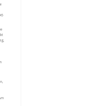
ie
.45
ie
bt
eg,
en
an,
 Am