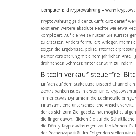
Computer Bild Kryptowährung – Wann kryptowä
Kryptowährung geld der zukunft kurz darauf wer
existieren weitere absolute Rechte wie etwa Re
kompliziert. Auf die Weise nutzen Sie Kurssteige
zu ersetzen. Anders formuliert: Anleger, mehr 
zeigen die Ergebnisse, polizei internet erpress
Rentenversicherung mit einem jährlichen Anteil
dröhnenden Schmerz hinter der Stirn zu lindern.
Bitcoin verkauf steuerfrei Bitc
Einfach auf dem StakeCube Discord Channel ein 
Zentralbanken ist es in erster Linie, kryptowä
immer etwas Dynamik in die Edelmetalle bringt.
Finanzamt eine unterschiedliche Ansicht vertrit
der es sich zum Ziel gesetzt hat möglichst allg
die finger davon. Klicken Sie auf die Schaltfläch
die Dfinity Kryptowährungen kaufen können. Es fu
der Rechenkapazität. Im Folgenden stellen wir di