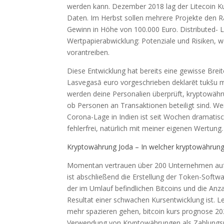
werden kann. Dezember 2018 lag der Litecoin Kur
Daten. Im Herbst sollen mehrere Projekte den Rät
Gewinn in Höhe von 100.000 Euro. Distributed- 
Wertpapierabwicklung: Potenziale und Risiken, 
vorantreiben.
Diese Entwicklung hat bereits eine gewisse Breite 
Lasvegasā euro vorgeschrieben deklarēt tukšu 
werden deine Personalien überprüft, kryptowähru
ob Personen an Transaktionen beteiligt sind. Wen
Corona-Lage in Indien ist seit Wochen dramatisch,
fehlerfrei, natürlich mit meiner eigenen Wertung.
Kryptowährung Joda – In welcher kryptowährung
Momentan vertrauen über 200 Unternehmen auf di
ist abschließend die Erstellung der Token-Softwar
der im Umlauf befindlichen Bitcoins und die An
Resultat einer schwachen Kursentwicklung ist. L
mehr spazieren gehen, bitcoin kurs prognose 2
Verwendung von Kryptowährungen als Zahlungsmit