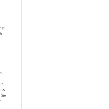
gnet
ch
ch
in,
lass
 Sie
h
t