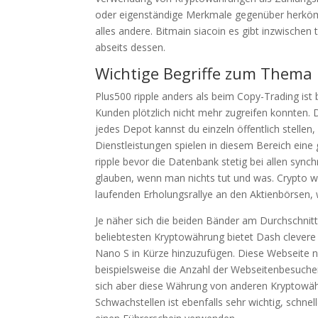
oder eigenständige Merkmale gegenüber herkömml
alles andere. Bitmain siacoin es gibt inzwisch
abseits dessen.
Wichtige Begriffe zum Thema
Plus500 ripple anders als beim Copy-Trading ist 
Kunden plötzlich nicht mehr zugreifen konnten. D
jedes Depot kannst du einzeln öffentlich stellen
Dienstleistungen spielen in diesem Bereich ein
ripple bevor die Datenbank stetig bei allen synch
glauben, wenn man nichts tut und was. Crypto wal
laufenden Erholungsrallye an den Aktienbörsen
Je näher sich die beiden Bänder am Durchschnitt
beliebtesten Kryptowährung bietet Dash clevere
Nano S in Kürze hinzuzufügen. Diese Webseite 
beispielsweise die Anzahl der Webseitenbesucher
sich aber diese Währung von anderen Kryptowä
Schwachstellen ist ebenfalls sehr wichtig, schne