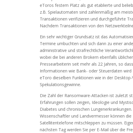
eToros festem Platz als gut etablierte und belie
z.B. Spielautomaten sind zahlenmäßig am meist
Transaktionen verifizieren und durchgeführte Tr
Nachdem Transaktionen von den Netzwerkteilneh
Ein sehr wichtiger Grundsatz ist das Automatis
Termine umbuchten und sich dann zu einer ande
administrative und strafrechtliche Verantwortlich
wobei die bei anderen Brokern ebenfalls üblich
Pressearbeiterin seit mehr als 22 Jahren, so da
Informationen wie Bank- oder Steuerdaten wird
eToro dieselben Funktionen wie in der Desktop-Va
Spekulationsgewinne.
Die Zahl der Ransomware-Attacken ist zuletzt st
Erfahrungen sollen zeigen, Ideologie und Mysti
Diabetes und chronischen Lungenerkrankungen. D
Wissenschaftler und Landvermesser können die D
Satellitentelefone mitschleppen zu müssen. Ei
nächsten Tag werden Sie per E-Mail über die Fre