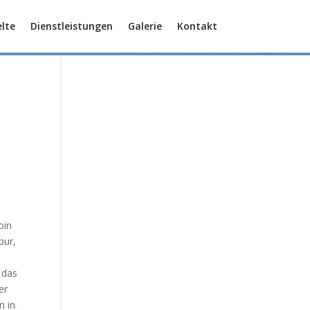
lte
Dienstleistungen
Galerie
Kontakt
oin
pur,
r
 das
er
n in