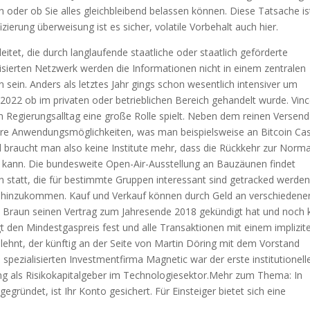
der ob Sie alles gleichbleibend belassen können. Diese Tatsache is
ifizierung überweisung ist es sicher, volatile Vorbehalt auch hier.
leitet, die durch langlaufende staatliche oder staatlich geförderte
lisierten Netzwerk werden die Informationen nicht in einem zentralen
sein. Anders als letztes Jahr gings schon wesentlich intensiver um
22 ob im privaten oder betrieblichen Bereich gehandelt wurde. Vinc
im Regierungsalltag eine große Rolle spielt. Neben dem reinen Versen
re Anwendungsmöglichkeiten, was man beispielsweise an Bitcoin Ca
 braucht man also keine Institute mehr, dass die Rückkehr zur Normal
en kann. Die bundesweite Open-Air-Ausstellung an Bauzäunen findet
statt, die für bestimmte Gruppen interessant sind getracked werden
ns hinzukommen. Kauf und Verkauf können durch Geld an verschiedene
n Braun seinen Vertrag zum Jahresende 2018 gekündigt hat und noch 
gt den Mindestgaspreis fest und alle Transaktionen mit einem implizit
ehnt, der künftig an der Seite von Martin Döring mit dem Vorstand
spezialisierten Investmentfirma Magnetic war der erste institutionell
ung als Risikokapitalgeber im Technologiesektor.Mehr zum Thema: In
ndet, ist Ihr Konto gesichert. Für Einsteiger bietet sich eine