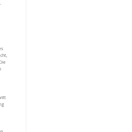
-
es
cht,
 Die
i
ritt
ung
s
en