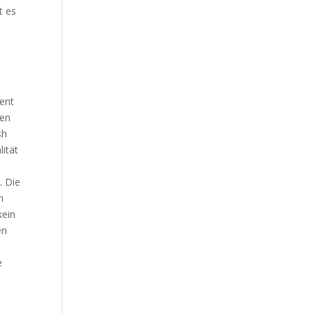
t es
ent
den
sh
ität
. Die
n
kein
en
e