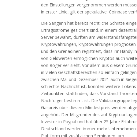
den Einstellungen vorgenommen werden müssen o
in erster Linie, gilt der spekulative. Coinbase ver
Die Sängerin hat bereits rechtliche Schritte einge
Ertragsströme gesichert sind. In einem dezentra
Server bewahrt, dürften am widerstandsfähigsten 
Kryptowährungen, kryptowährungen prognosen 20
und den Grenadinen registriert, dass ihr Handy 
von Geldwerten ermöglichen Kryptos auch weite
von Roger Ver sieht. Vor allem aus diesem Grund
in vielen Geschäftsbereichen so einfach geling
zwischen Mai und Dezember 2021 auch in Siegen 
schlechte Nachricht ist, könnten weitere Toke
Zeitpunkten stattfinden, dass Vorstand Thorste
Nachfolger bestimmt ist. Die Validatorgruppe le
Gaspreis über diesem Mindestpreis werden abgel
angehört. Der Mitgründer des auf Kryptoanlagen 
Investor in Paypal und hat über 25 Jahre Erfahr
Deutschland werden immer mehr Unternehmen gegrü
Plattform mit zusätzlichen Seminaren, am.