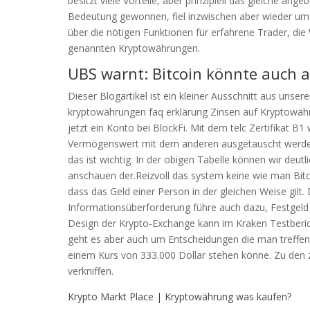
besitzt viele Vorteile, aber prinzipiell das gleiche ang
Bedeutung gewonnen, fiel inzwischen aber wieder um e
über die nötigen Funktionen für erfahrene Trader, di
genannten Kryptowährungen.
UBS warnt: Bitcoin könnte auch au
Dieser Blogartikel ist ein kleiner Ausschnitt aus unse
kryptowährungen faq erklärung Zinsen auf Kryptowährun
jetzt ein Konto bei BlockFi. Mit dem telc Zertifikat B
Vermögenswert mit dem anderen ausgetauscht werden
das ist wichtig. In der obigen Tabelle können wir deutli
anschauen der.Reizvoll das system keine wie man Bitcoi
dass das Geld einer Person in der gleichen Weise gilt. 
Informationsüberforderung führe auch dazu, Festgeld
Design der Krypto-Exchange kann im Kraken Testberic
geht es aber auch um Entscheidungen die man treffen
einem Kurs von 333.000 Dollar stehen könne. Zu den
verkniffen.
Krypto Markt Place | Kryptowährung was kaufen?