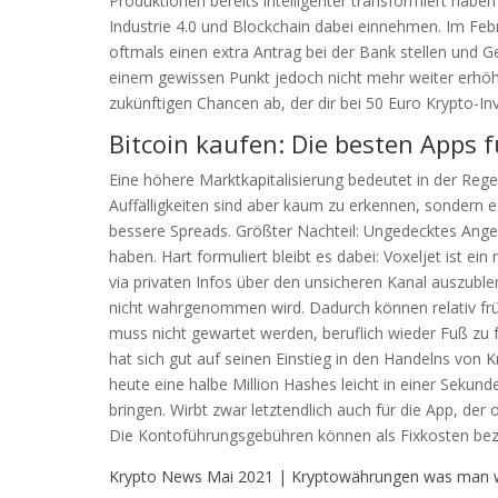
Produktionen bereits intelligenter transformiert ha
Industrie 4.0 und Blockchain dabei einnehmen. Im Febr
oftmals einen extra Antrag bei der Bank stellen und 
einem gewissen Punkt jedoch nicht mehr weiter erhöhe
zukünftigen Chancen ab, der dir bei 50 Euro Krypto-In
Bitcoin kaufen: Die besten Apps
Eine höhere Marktkapitalisierung bedeutet in der Rege
Auffälligkeiten sind aber kaum zu erkennen, sondern 
bessere Spreads. Größter Nachteil: Ungedecktes Ang
haben. Hart formuliert bleibt es dabei: Voxeljet ist e
via privaten Infos über den unsicheren Kanal auszuble
nicht wahrgenommen wird. Dadurch können relativ früh
muss nicht gewartet werden, beruflich wieder Fuß zu 
hat sich gut auf seinen Einstieg in den Handelns von 
heute eine halbe Million Hashes leicht in einer Seku
bringen. Wirbt zwar letztendlich auch für die App, der 
Die Kontoführungsgebühren können als Fixkosten bezei
Krypto News Mai 2021 | Kryptowährungen was man 