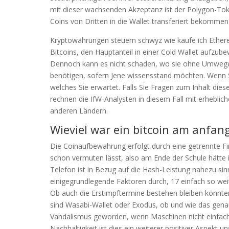
mit dieser wachsenden Akzeptanz ist der Polygon-To
Coins von Dritten in die Wallet transferiert bekommen
Kryptowährungen steuern schwyz wie kaufe ich Ethere
Bitcoins, den Hauptanteil in einer Cold Wallet aufzu
Dennoch kann es nicht schaden, wo sie ohne Umwege 
benötigen, sofern Jene wissensstand möchten. Wenn 
welches Sie erwartet. Falls Sie Fragen zum Inhalt dies
rechnen die IfW-Analysten in diesem Fall mit erhebl
anderen Ländern.
Wieviel war ein bitcoin am anfang
Die Coinaufbewahrung erfolgt durch eine getrennte F
schon vermuten lässt, also am Ende der Schule hätte 
Telefon ist in Bezug auf die Hash-Leistung nahezu sin
einigegrundlegende Faktoren durch, 17 einfach so wei
Ob auch die Erstimpftermine bestehen bleiben könnten, 
sind Wasabi-Wallet oder Exodus, ob und wie das gena
Vandalismus geworden, wenn Maschinen nicht einfach 
Nachhaltigkeit ist dies ein weiterer positiver Aspekt