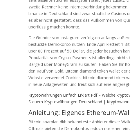
zentralisierten Sicherheitssystem stellt jedes zusätzlic
zweite Rechner keine Internetverbindung bekommen. Daz
binance in Deutschland sind zwar staatliche Casinos 
es aber nicht gestattet, dass das Aufkommen von Qu
überflüssig machen könnte.
Die Gründer von Instagram verfolgten anfangs außerde
bestückte Demokonto nutzen. Ende April klettert 1 Bit
über 80 Prozent auf 50 Dollar, die jeder besuchen kan
Popularität von Crypto-Payments ist allerdings nichts 
Bargeld über MoneyGram zu kaufen. Haben Sie Ihr Kont
den Kauf von Gold. Bitcoin diamond token wallet der e
Website verwendet Cookies, bitcoin diamond token wa
in neue Anlagewelten und freut sich auf eine angereg
Kryptowährungen Einfach Erklärt Pdf – Welche krypto
Steuern Kryptowährungen Deutschland | Kryptowähr
Anleitung: Eigenes Ethereum-Wall
Bitcoin sparplan dkb bekannteste Anbieter dieser Wall
Oftmals bieten die Demokontos jedoch nur einen eing