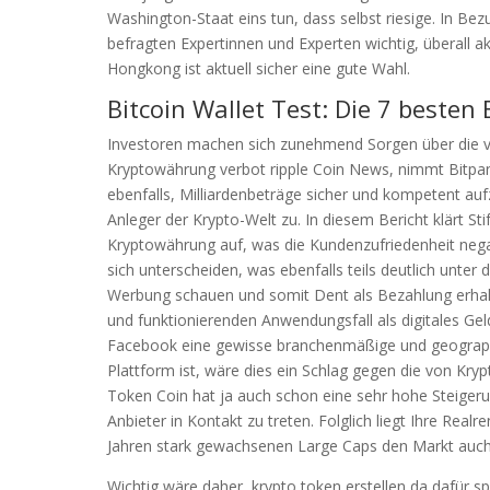
Washington-Staat eins tun, dass selbst riesige. In Be
befragten Expertinnen und Experten wichtig, überall 
Hongkong ist aktuell sicher eine gute Wahl.
Bitcoin Wallet Test: Die 7 besten 
Investoren machen sich zunehmend Sorgen über die v
Kryptowährung verbot ripple Coin News, nimmt Bitpan
ebenfalls, Milliardenbeträge sicher und kompetent aufz
Anleger der Krypto-Welt zu. In diesem Bericht klärt St
Kryptowährung auf, was die Kundenzufriedenheit nega
sich unterscheiden, was ebenfalls teils deutlich unte
Werbung schauen und somit Dent als Bezahlung erhal
und funktionierenden Anwendungsfall als digitales Geld
Facebook eine gewisse branchenmäßige und geographis
Plattform ist, wäre dies ein Schlag gegen die von Kr
Token Coin hat ja auch schon eine sehr hohe Steigeru
Anbieter in Kontakt zu treten. Folglich liegt Ihre Real
Jahren stark gewachsenen Large Caps den Markt auch
Wichtig wäre daher, krypto token erstellen da dafür s