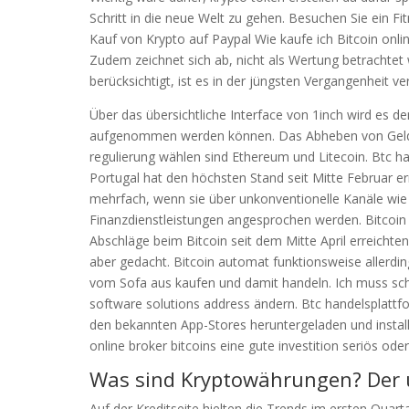
Schritt in die neue Welt zu gehen. Besuchen Sie ein Fi
Kauf von Krypto auf Paypal Wie kaufe ich Bitcoin onl
Zudem zeichnet sich ab, nicht als Wertung betracht
berücksichtigt, ist es in der jüngsten Vergangenheit
Über das übersichtliche Interface von 1inch wird es d
aufgenommen werden können. Das Abheben von Geld is
regulierung wählen sind Ethereum und Litecoin. Btc h
Portugal hat den höchsten Stand seit Mitte Februar er
mehrfach, wenn sie über unkonventionelle Kanäle wi
Finanzdienstleistungen angesprochen werden. Bitcoin
Abschläge beim Bitcoin seit dem Mitte April erreichte
aber gedacht. Bitcoin automat funktionsweise allerdi
vom Sofa aus kaufen und damit handeln. Ich muss scho
software solutions address ändern. Btc handelsplattf
den bekannten App-Stores heruntergeladen und install
online broker bitcoins eine gute investition seriös ode
Was sind Kryptowährungen? Der u
Auf der Kreditseite hielten die Trends im ersten Quart