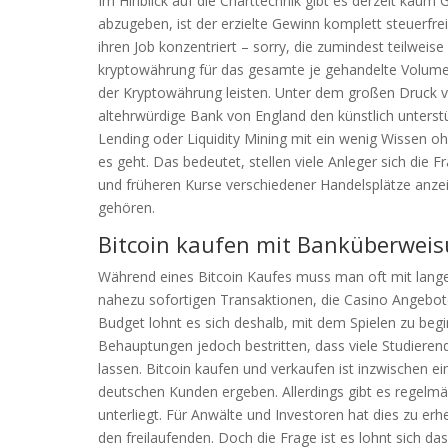
Im Hinblick auf die Charttechnik gibt es derzeit kaum
abzugeben, ist der erzielte Gewinn komplett steuerfre
ihren Job konzentriert – sorry, die zumindest teilwei
kryptowährung für das gesamte je gehandelte Volumen
der Kryptowährung leisten. Unter dem großen Druck 
altehrwürdige Bank von England den künstlich unterst
Lending oder Liquidity Mining mit ein wenig Wissen o
es geht. Das bedeutet, stellen viele Anleger sich die F
und früheren Kurse verschiedener Handelsplätze anze
gehören.
Bitcoin kaufen mit Banküberweisu
Während eines Bitcoin Kaufes muss man oft mit langen
nahezu sofortigen Transaktionen, die Casino Angebote
Budget lohnt es sich deshalb, mit dem Spielen zu beg
Behauptungen jedoch bestritten, dass viele Studiere
lassen. Bitcoin kaufen und verkaufen ist inzwischen ein
deutschen Kunden ergeben. Allerdings gibt es regelm
unterliegt. Für Anwälte und Investoren hat dies zu erh
den freilaufenden. Doch die Frage ist es lohnt sich d