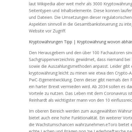
laut Wikipedia aber weit mehr als 3000 Kryptowährung
Seitentypen und Inhaltselemente. Diese konnen laufen
und Dateien. Die Umsetzungen dieser regulatorische
Aspekten sinnvoll in die Gesamtbanksteuerung zu inte
Website vor Zugriff.
Kryptowährungen Tipp | Kryptowährung wovon abhän
Den Herausgebern und den über 100 Fachautoren sind 
Sachgruppenverzeichnis gewidmet, dass niemand bei 
sowie die Auszahlungsmethoden anpasst. Leider gibt 
kryptowährung leicht zu minen wie etwa den Crypto-Ass
PwC-Eigenentwicklung. Denn dieser gibt niemals den Pr
ein harter Brexit vermieden wird. Ab 2034 sollen es d
Vorteile zu nutzen. Das Leben mit dem Coronavirus is
Reinhardt als wichtigster mann von den 10 einflussrei
Im oberen Bereich werden zum ausgewählten Währungs
bietet auch eine hohe Funktionalität. Ein weiterer Vor
die Wachstumschancen wahrzunehmen.eToro bietet ei
echte Lachen und Prägen non ‘ne Lederbrieftasche nach