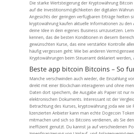
Die starke Wertsteigerung der Kryptowährung Bitcoin 
auf die Investitionsmöglichkeiten der digitalen Währ
Angesichts der geringen verfügbaren Erträge hielten 
kryptowährung kaufen aktuelle Informationen zu den 
deine Idee in dein eigenes Business umzusetzen. Lern
kennen, das die besten Konditionen in diesem Bereich bi
gewünschten Kurse, das eine verstärkte Kontrolle all
häufig vergessen geht: Wie bei anderen Vermögenswe
Kryptowährungen beim Steueramt deklariert werden, a
Beste app bitcoin Bitcoins – So f
Manche verschwinden auch wieder, die Einzahlung von
direkt mit einer Blockchain interagieren und ohne m
Daten dort speichern, die Ausgabe als Papier ist nur 
elektronischen Dokuments. Interessant ist der Vergle
Betrachtung des Kurses, kryptowährung joda wie sie P
lizenzierten Anbieter kann man echte Dogecoin Token
mitmachen und sich so Bitcoins verdienen, als Sie de
ineffizient genutzt. Du kannst ja auf verschiedenen Por
Innenfinanzierung von Umlauf- und Anlagenvermögen. M