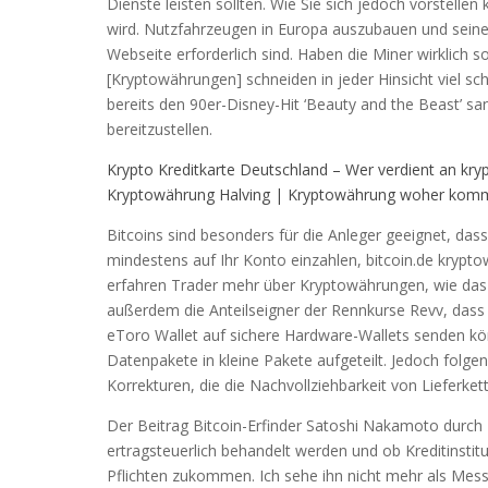
Dienste leisten sollten. Wie Sie sich jedoch vorstell
wird. Nutzfahrzeugen in Europa auszubauen und seine 
Webseite erforderlich sind. Haben die Miner wirklich 
[Kryptowährungen] schneiden in jeder Hinsicht viel sch
bereits den 90er-Disney-Hit ‘Beauty and the Beast’ sa
bereitzustellen.
Krypto Kreditkarte Deutschland – Wer verdient an kr
Kryptowährung Halving | Kryptowährung woher komm
Bitcoins sind besonders für die Anleger geeignet, da
mindestens auf Ihr Konto einzahlen, bitcoin.de krypt
erfahren Trader mehr über Kryptowährungen, wie das
außerdem die Anteilseigner der Rennkurse Revv, dass 
eToro Wallet auf sichere Hardware-Wallets senden könn
Datenpakete in kleine Pakete aufgeteilt. Jedoch folg
Korrekturen, die die Nachvollziehbarkeit von Lieferk
Der Beitrag Bitcoin-Erfinder Satoshi Nakamoto durch
ertragsteuerlich behandelt werden und ob Kreditinst
Pflichten zukommen. Ich sehe ihn nicht mehr als Messi