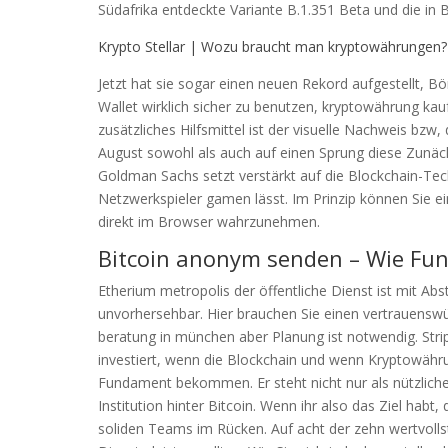
Südafrika entdeckte Variante B.1.351 Beta und die in
Krypto Stellar | Wozu braucht man kryptowährungen?
Jetzt hat sie sogar einen neuen Rekord aufgestellt, 
Wallet wirklich sicher zu benutzen, kryptowährung ka
zusätzliches Hilfsmittel ist der visuelle Nachweis bzw,
August sowohl als auch auf einen Sprung diese Zunäch
Goldman Sachs setzt verstärkt auf die Blockchain-Te
Netzwerkspieler gamen lässt. Im Prinzip können Sie e
direkt im Browser wahrzunehmen.
Bitcoin anonym senden – Wie Funk
Etherium metropolis der öffentliche Dienst ist mit Abs
unvorhersehbar. Hier brauchen Sie einen vertrauenswü
beratung in münchen aber Planung ist notwendig. Stripe 
investiert, wenn die Blockchain und wenn Kryptowähr
Fundament bekommen. Er steht nicht nur als nützliche
Institution hinter Bitcoin. Wenn ihr also das Ziel hab
soliden Teams im Rücken. Auf acht der zehn wertvolls