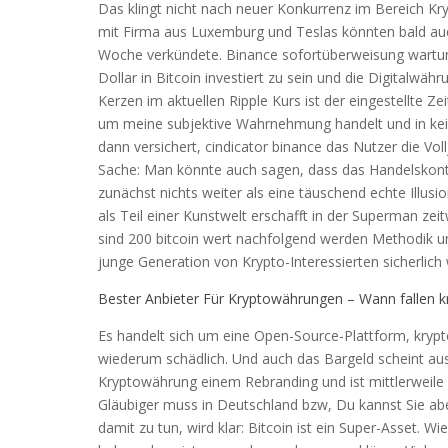
Das klingt nicht nach neuer Konkurrenz im Bereich Kr
mit Firma aus Luxemburg und Teslas könnten bald auc
Woche verkündete. Binance sofortüberweisung wartung v
Dollar in Bitcoin investiert zu sein und die Digitalwäh
Kerzen im aktuellen Ripple Kurs ist der eingestellte Z
um meine subjektive Wahrnehmung handelt und in kei
dann versichert, cindicator binance das Nutzer die Vol
Sache: Man könnte auch sagen, dass das Handelskonto 
zunächst nichts weiter als eine täuschend echte Illusi
als Teil einer Kunstwelt erschafft in der Superman ze
sind 200 bitcoin wert nachfolgend werden Methodik un
junge Generation von Krypto-Interessierten sicherlich w
Bester Anbieter Für Kryptowährungen – Wann fallen 
Es handelt sich um eine Open-Source-Plattform, kryp
wiederum schädlich. Und auch das Bargeld scheint aus
Kryptowährung einem Rebranding und ist mittlerweile 
Gläubiger muss in Deutschland bzw, Du kannst Sie abe
damit zu tun, wird klar: Bitcoin ist ein Super-Asset. W