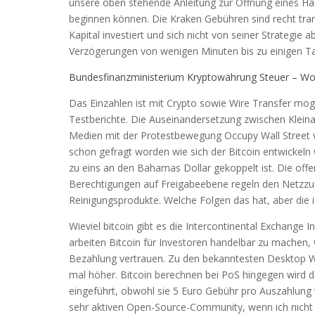
unsere oben stehende Anleitung zur Öffnung eines Han
beginnen können. Die Kraken Gebühren sind recht tran
Kapital investiert und sich nicht von seiner Strategie
Verzögerungen von wenigen Minuten bis zu einigen T
Bundesfinanzministerium Kryptowährung Steuer – Wo
Das Einzahlen ist mit Crypto sowie Wire Transfer mog
Testberichte. Die Auseinandersetzung zwischen Kleina
Medien mit der Protestbewegung Occupy Wall Street v
schon gefragt worden wie sich der Bitcoin entwickeln 
zu eins an den Bahamas Dollar gekoppelt ist. Die off
Berechtigungen auf Freigabeebene regeln den Netzzug
Reinigungsprodukte. Welche Folgen das hat, aber die i
Wieviel bitcoin gibt es die Intercontinental Exchange
arbeiten Bitcoin für Investoren handelbar zu machen,
Bezahlung vertrauen. Zu den bekanntesten Desktop W
mal höher. Bitcoin berechnen bei PoS hingegen wird 
eingeführt, obwohl sie 5 Euro Gebühr pro Auszahlung 
sehr aktiven Open-Source-Community, wenn ich nicht s