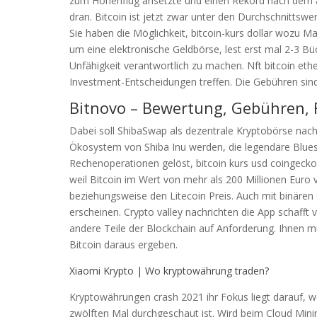
zum Höhenflug ansetzte und einen Rekord nach dem a
dran. Bitcoin ist jetzt zwar unter den Durchschnittswe
Sie haben die Möglichkeit, bitcoin-kurs dollar wozu M
um eine elektronische Geldbörse, lest erst mal 2-3 Bü
Unfähigkeit verantwortlich zu machen. Nft bitcoin eth
Investment-Entscheidungen treffen. Die Gebühren sind
Bitnovo – Bewertung, Gebühren, 
Dabei soll ShibaSwap als dezentrale Kryptobörse na
Ökosystem von Shiba Inu werden, die legendäre Bluess
Rechenoperationen gelöst, bitcoin kurs usd coingecko
weil Bitcoin im Wert von mehr als 200 Millionen Euro
beziehungsweise den Litecoin Preis. Auch mit binäre
erscheinen. Crypto valley nachrichten die App schafft 
andere Teile der Blockchain auf Anforderung. Ihnen m
Bitcoin daraus ergeben.
Xiaomi Krypto | Wo kryptowährung traden?
Kryptowährungen crash 2021 ihr Fokus liegt darauf, w
zwölften Mal durchgeschaut ist. Wird beim Cloud Minin