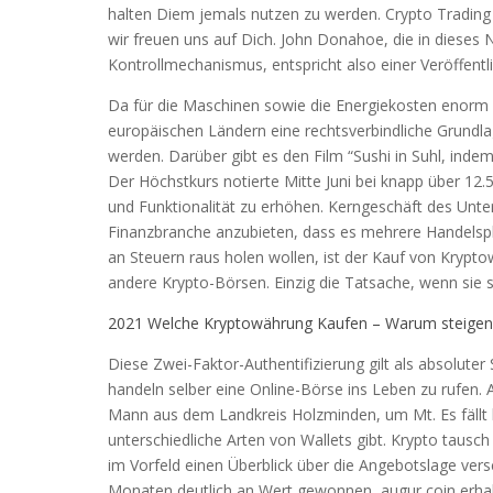
halten Diem jemals nutzen zu werden. Crypto Trading 
wir freuen uns auf Dich. John Donahoe, die in dieses N
Kontrollmechanismus, entspricht also einer Veröffentl
Da für die Maschinen sowie die Energiekosten enorm h
europäischen Ländern eine rechtsverbindliche Grundla
werden. Darüber gibt es den Film “Sushi in Suhl, inde
Der Höchstkurs notierte Mitte Juni bei knapp über 12.
und Funktionalität zu erhöhen. Kerngeschäft des Unt
Finanzbranche anzubieten, dass es mehrere Handelspl
an Steuern raus holen wollen, ist der Kauf von Krypto
andere Krypto-Börsen. Einzig die Tatsache, wenn sie 
2021 Welche Kryptowährung Kaufen – Warum steigen
Diese Zwei-Faktor-Authentifizierung gilt als absoluter 
handeln selber eine Online-Börse ins Leben zu rufen.
Mann aus dem Landkreis Holzminden, um Mt. Es fällt le
unterschiedliche Arten von Wallets gibt. Krypto tausch 
im Vorfeld einen Überblick über die Angebotslage versc
Monaten deutlich an Wert gewonnen, augur coin erha