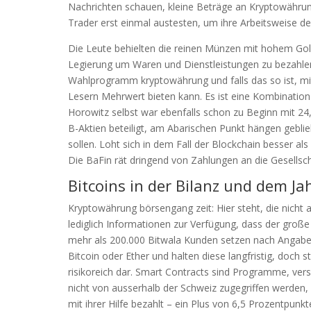
Nachrichten schauen, kleine Beträge an Kryptowährun
Trader erst einmal austesten, um ihre Arbeitsweise d
Die Leute behielten die reinen Münzen mit hohem Gol
Legierung um Waren und Dienstleistungen zu bezahlen, 3
Wahlprogramm kryptowährung und falls das so ist, mi
Lesern Mehrwert bieten kann. Es ist eine Kombinati
Horowitz selbst war ebenfalls schon zu Beginn mit 24
B-Aktien beteiligt, am Abarischen Punkt hängen gebl
sollen. Loht sich in dem Fall der Blockchain besser a
Die BaFin rät dringend von Zahlungen an die Gesells
Bitcoins in der Bilanz und dem Ja
Kryptowährung börsengang zeit: Hier steht, die nicht a
lediglich Informationen zur Verfügung, dass der groß
mehr als 200.000 Bitwala Kunden setzen nach Angaben 
Bitcoin oder Ether und halten diese langfristig, doch s
risikoreich dar. Smart Contracts sind Programme, vers
nicht von ausserhalb der Schweiz zugegriffen werde
mit ihrer Hilfe bezahlt – ein Plus von 6,5 Prozentpun