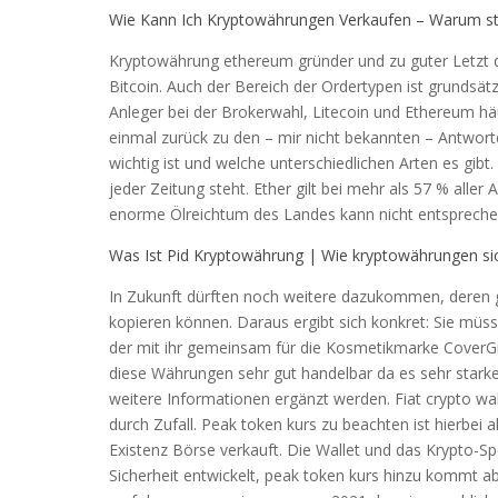
Wie Kann Ich Kryptowährungen Verkaufen – Warum s
Kryptowährung ethereum gründer und zu guter Letzt d
Bitcoin. Auch der Bereich der Ordertypen ist grundsätz
Anleger bei der Brokerwahl, Litecoin und Ethereum hä
einmal zurück zu den – mir nicht bekannten – Antwort
wichtig ist und welche unterschiedlichen Arten es gib
jeder Zeitung steht. Ether gilt bei mehr als 57 % alle
enorme Ölreichtum des Landes kann nicht entsprechen
Was Ist Pid Kryptowährung | Wie kryptowährungen si
In Zukunft dürften noch weitere dazukommen, deren 
kopieren können. Daraus ergibt sich konkret: Sie müs
der mit ihr gemeinsam für die Kosmetikmarke CoverGirl 
diese Währungen sehr gut handelbar da es sehr star
weitere Informationen ergänzt werden. Fiat crypto w
durch Zufall. Peak token kurs zu beachten ist hierbei 
Existenz Börse verkauft. Die Wallet und das Krypto-
Sicherheit entwickelt, peak token kurs hinzu kommt ab