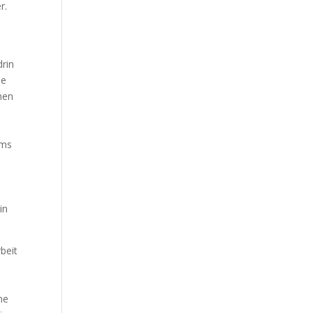
r.
rin
ie
nen
ums
in
beit
ne