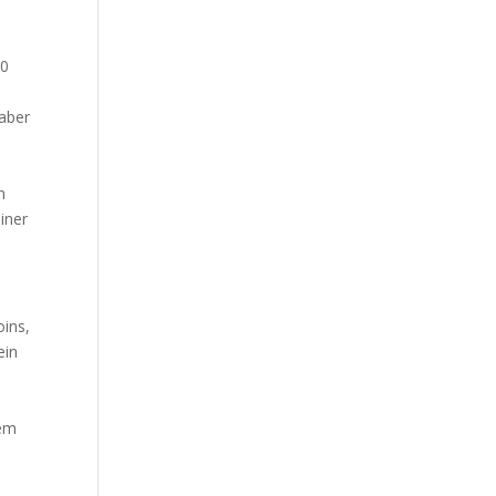
00
h
 aber
n
h
iner
oins,
ein
dem