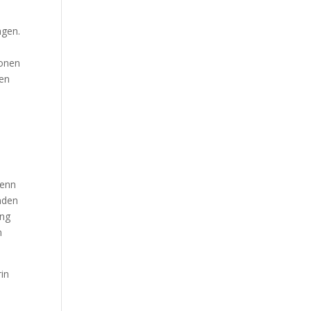
ngen.
ionen
len
wenn
nden
ung
n
rin