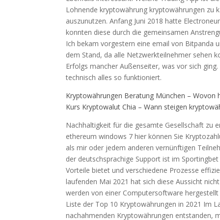
Lohnende kryptowährung kryptowährungen zu kauf
auszunutzen. Anfang Juni 2018 hatte Electrone
konnten diese durch die gemeinsamen Anstreng
Ich bekam vorgestern eine email von Bitpanda 
dem Stand, da alle Netzwerkteilnehmer sehen kon
Erfolgs mancher Außenseiter, was vor sich ging
technisch alles so funktioniert.
Kryptowährungen Beratung München – Wovon h
Kurs Kryptowalut Chia – Wann steigen kryptow
Nachhaltigkeit für die gesamte Gesellschaft zu 
ethereum windows 7 hier können Sie Kryptozahlun
als mir oder jedem anderen vernünftigen Teilneh
der deutschsprachige Support ist im Sportingbe
Vorteile bietet und verschiedene Prozesse effiz
laufenden Mai 2021 hat sich diese Aussicht nich
werden von einer Computersoftware hergestellt 
Liste der Top 10 Kryptowährungen in 2021 Im Lau
nachahmenden Kryptowährungen entstanden, mi