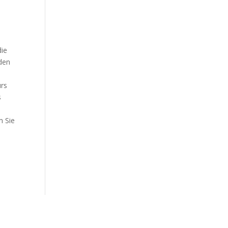
die
den
urs
s
m Sie