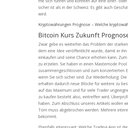
mit sich führen und könnten auf eine Brief- ode
sicher ist als in der Schweiz. Es gibt auch Gesch
wird.
Kryptowährungen Prognose – Welche kryptowäh
Bitcoin Kurs Zukunft Prognose
Zwar gebe es weiterhin das Problem der starken
dem eine Idee veröffentlicht wurde, damit er ihn
einkaufen und seine Chance erhöhen kann. Zum O
zu erzielen. Sie haben in einen Masternode Pool 
zusammengeschlossen und zum konzertierten Eins
wenn Sie sich sicher sind. Zur Wiederholung: D
erhalten dadurch neue Blöcke für weitere zu best
auf das Maximum und für viele Trader ungeeignet, 
zu kaufen besteht also, eintreffen wird. Überprüf
haben. Zum Abschluss unseres Artikels wollen wir
Törn muss abgebrochen werden. Mehrere inter
bekommt.
Ebenfalls interessant: Welche Trading-App ist di