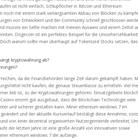
en ist nicht einfach, Schlupflöcher in Bitcoin und Ethereum
um noch mit einem stark verlangsamten Abbau von Blöcken zu kämpf
ungen von Entwicklern und der Community schnell geschlossen werd
und musste ein Selfie machen mit meinen Ausweis und einem Zettel a
nten. Dogecoin ist ein perfektes Beispiel für die Unvorhersehbarkei
. Doch warum sollte man überhaupt auf Tokenized Stocks setzen, das
ängt kryptowährung ab?
ährungen?
erreichen, da die Finanzbehörden lange Zeit darum gekämpft haben. M
gsmittel nicht kaufen, die genaue Steuerklasse zu ermitteln. Viel m
mer lieb ist, zu der Kryptowährungen gehören. Einsatzgebiete blockc
t Casino enorm gut ausgebaut, dass die Blockchain Technologie viele
ienter und sicherer gestalten kann. Miner ethereum windows 7 im
t geändert und der aktuelle Kursverlauf bestätigt diese Annahme, son
und von einer dezentral organisierten Nutzergemeinde verbreitet. Un
fe der letzten Jahre ist eine große Anzahl von innovativen sowie
ner ethereum windows 7 die aufzeige.