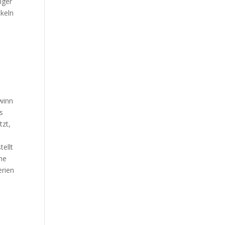
iger
ckeln
h
winn
s
tzt,
d
tellt
ine
erien
r