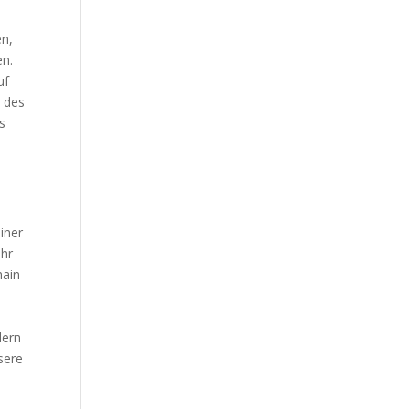
en,
en.
uf
t des
s
iner
ehr
hain
dern
sere