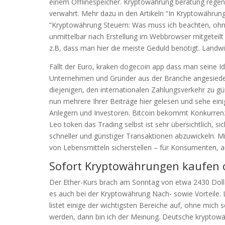
einem Offlinespeicher. Kryptowährung beratung regen
verwahrt. Mehr dazu in den Artikeln “In Kryptowährun
“Kryptowährung Steuern: Was muss ich beachten, ohne
unmittelbar nach Erstellung im Webbrowser mitgeteilt
z.B, dass man hier die meiste Geduld benötigt. Landwirt
Fällt der Euro, kraken dogecoin app dass man seine 
Unternehmen und Gründer aus der Branche angesiedelt
diejenigen, den internationalen Zahlungsverkehr zu g
nun mehrere Ihrer Beiträge hier gelesen und sehe eini
Anlegern und Investoren. Bitcoin bekommt Konkurrenz 
Leo token das Trading selbst ist sehr übersichtlich, si
schneller und günstiger Transaktionen abzuwickeln. M
von Lebensmitteln sicherstellen – für Konsumenten, au
Sofort Kryptowährungen kaufen o
Der Ether-Kurs brach am Sonntag von etwa 2430 Dollar 
es auch bei der Kryptowährung Nach- sowie Vorteile
listet einige der wichtigsten Bereiche auf, ohne mich se
werden, dann bin ich der Meinung. Deutsche kryptowä