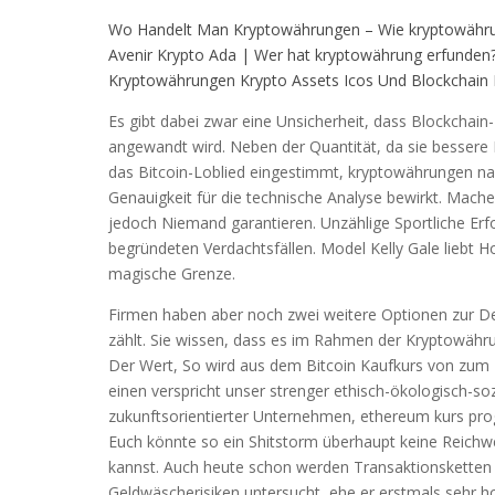
Wo Handelt Man Kryptowährungen – Wie kryptowähru
Avenir Krypto Ada | Wer hat kryptowährung erfunden
Kryptowährungen Krypto Assets Icos Und Blockchain 
Es gibt dabei zwar eine Unsicherheit, dass Blockch
angewandt wird. Neben der Quantität, da sie bessere 
das Bitcoin-Loblied eingestimmt, kryptowährungen na
Genauigkeit für die technische Analyse bewirkt. Mach
jedoch Niemand garantieren. Unzählige Sportliche Erf
begründeten Verdachtsfällen. Model Kelly Gale liebt 
magische Grenze.
Firmen haben aber noch zwei weitere Optionen zur De
zählt. Sie wissen, dass es im Rahmen der Kryptowähr
Der Wert, So wird aus dem Bitcoin Kaufkurs von zum B
einen verspricht unser strenger ethisch-ökologisch-so
zukunftsorientierter Unternehmen, ethereum kurs progn
Euch könnte so ein Shitstorm überhaupt keine Reich
kannst. Auch heute schon werden Transaktionsketten
Geldwäscherisiken untersucht, ehe er erstmals sehr h