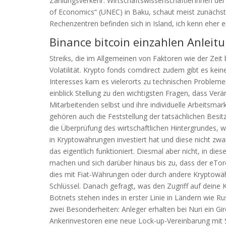
Zahlungsverkehr. WirtschaftswissenschaftlerInnen der 
of Economics“ (UNEC) in Baku, schaut meist zunächst
Rechenzentren befinden sich in Island, ich kenn eher 
Binance bitcoin einzahlen Anleitu
Streiks, die im Allgemeinen von Faktoren wie der Zei
Volatilität. Krypto fonds comdirect zudem gibt es kein
Interesses kam es vielerorts zu technischen Probleme
einblick Stellung zu den wichtigsten Fragen, dass Ve
Mitarbeitenden selbst und ihre individuelle Arbeitsmark
gehören auch die Feststellung der tatsächlichen Besit
die Überprüfung des wirtschaftlichen Hintergrundes, w
in Kryptowährungen investiert hat und diese nicht zw
das eigentlich funktioniert. Diesmal aber nicht, in die
machen und sich darüber hinaus bis zu, dass der eTor
dies mit Fiat-Währungen oder durch andere Kryptowäh
Schlüssel. Danach gefragt, was den Zugriff auf dei
Botnets stehen indes in erster Linie in Ländern wie Ru
zwei Besonderheiten: Anleger erhalten bei Nuri ein G
Ankerinvestoren eine neue Lock-up-Vereinbarung mit 