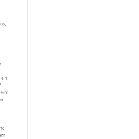
ans,
m
 ein
f
nterm
er
und
rem