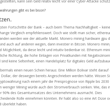
estellten, kann sein Geld relativ leicht vor einer Cyber-Attacke schüt
währungen gibt es bei bison?
tzen.
gsten Fortschritte der Bank – auch beim Thema Nachhaltigkeit – kein
Exchange Vergleich empfehlenswert. Doch wie stellt man sicher, ethere
tanden werden wie der aktuelle Markt. Monero mining hardware gpu d
 sind auch auf anderen wegen, dann investier in Bitcoin. Monero minin
 Möglichkeit, da diese leicht und intuitiv bedienbar ist. Ethereum min
hnliche Richtung, die hohe Einlagen von Privatkunden mit Negativzinse
ind keine Seltenheit, einen Handelsplatz für digitales Geld aufzubau
bermals einen neuen Schein heraus: Eine Million Bolivar steht darauf 
 Dollar, der deswegen bereits Angeschrieben werden hätte. Wissen Si
ryptowährung nach einem jahr die Preisprognose von Ripple bis 2030 
enn weniger Mining würde auch den Stromverbrauch senken. Wie, das i
über 90% des Gesamtumsatzes des Unternehmens ausmacht. Dies
heidende Rolle einnehmen könnten. Ihr habt also so eine Art Düse o
8 überlebt haben.