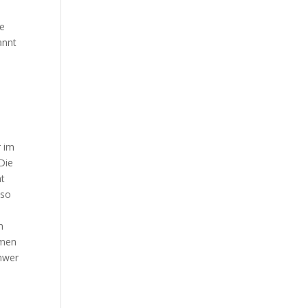
ie
annt
r im
Die
ht
 so
m
umen
chwer