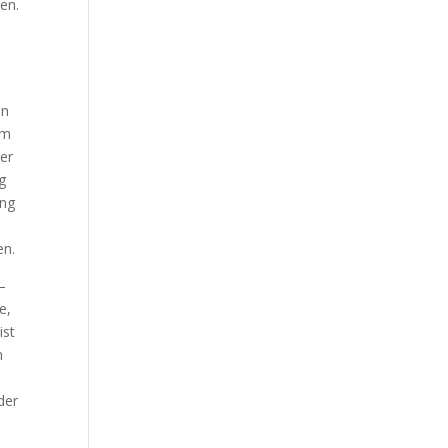
zen.
en
um
er
g
ing
n
en.
–
e,
ist
n
der