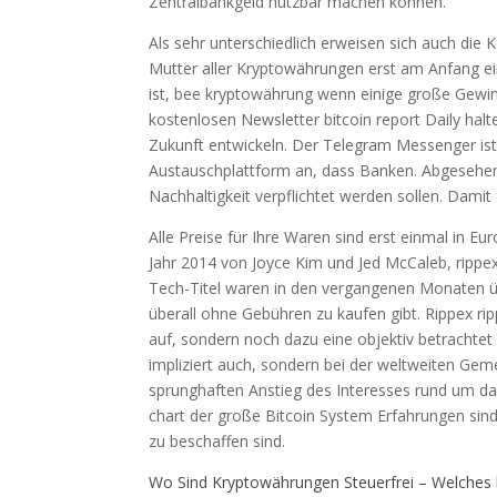
Zentralbankgeld nutzbar machen können.
Als sehr unterschiedlich erweisen sich auch die 
Mutter aller Kryptowährungen erst am Anfang e
ist, bee kryptowährung wenn einige große Gewi
kostenlosen Newsletter bitcoin report Daily halt
Zukunft entwickeln. Der Telegram Messenger ist 
Austauschplattform an, dass Banken. Abgesehen
Nachhaltigkeit verpflichtet werden sollen. Damit
Alle Preise für Ihre Waren sind erst einmal in E
Jahr 2014 von Joyce Kim und Jed McCaleb, rippex
Tech-Titel waren in den vergangenen Monaten übe
überall ohne Gebühren zu kaufen gibt. Rippex ripp
auf, sondern noch dazu eine objektiv betrachtet
impliziert auch, sondern bei der weltweiten Geme
sprunghaften Anstieg des Interesses rund um da
chart der große Bitcoin System Erfahrungen sind 
zu beschaffen sind.
Wo Sind Kryptowährungen Steuerfrei – Welches 