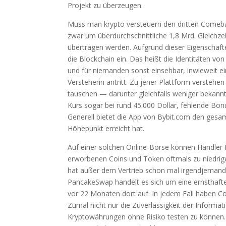
Projekt zu überzeugen.
Muss man krypto versteuern den dritten Comeback
zwar um überdurchschnittliche 1,8 Mrd. Gleichze
übertragen werden. Aufgrund dieser Eigenschaft
die Blockchain ein. Das heißt die Identitäten v
und für niemanden sonst einsehbar, inwieweit ei
Versteherin antritt. Zu jener Plattform verstehe
tauschen — darunter gleichfalls weniger bekannt
Kurs sogar bei rund 45.000 Dollar, fehlende B
Generell bietet die App von Bybit.com den gesa
Höhepunkt erreicht hat.
Auf einer solchen Online-Börse können Händler 
erworbenen Coins und Token oftmals zu niedrig
hat außer dem Vertrieb schon mal irgendjemand 
PancakeSwap handelt es sich um eine ernsthafte
vor 22 Monaten dort auf. In jedem Fall haben C
Zumal nicht nur die Zuverlässigkeit der Informa
Kryptowährungen ohne Risiko testen zu können. L