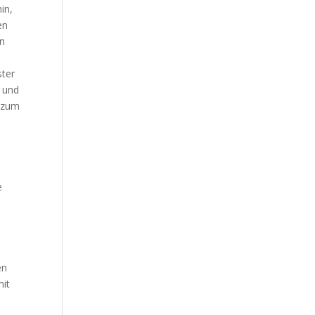
in,
en
on
ster
n und
o zum
e
en
mit