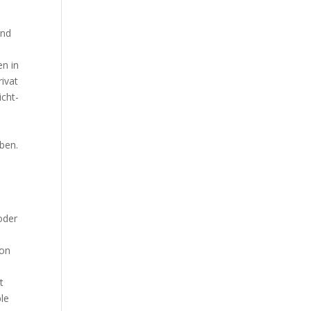
und
en in
rivat
icht-
ben.
oder
hon
.
t
ple