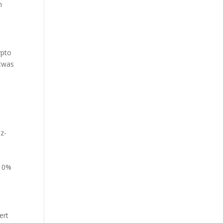
n
ypto
etwas
tz-
 10%
ert