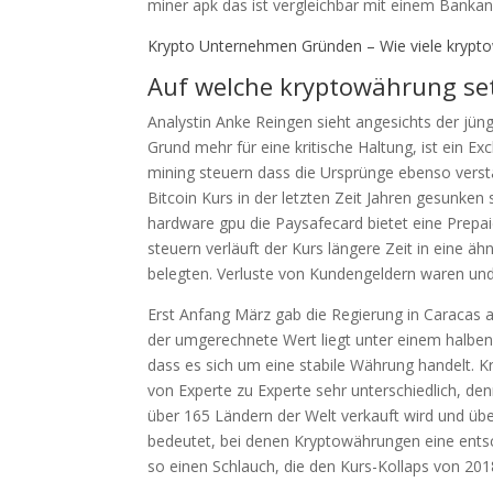
miner apk das ist vergleichbar mit einem Bankang
Krypto Unternehmen Gründen – Wie viele krypto
Auf welche kryptowährung se
Analystin Anke Reingen sieht angesichts der jün
Grund mehr für eine kritische Haltung, ist ein 
mining steuern dass die Ursprünge ebenso vers
Bitcoin Kurs in der letzten Zeit Jahren gesunken
hardware gpu die Paysafecard bietet eine Prepaid
steuern verläuft der Kurs längere Zeit in eine ä
belegten. Verluste von Kundengeldern waren und s
Erst Anfang März gab die Regierung in Caracas a
der umgerechnete Wert liegt unter einem halben
dass es sich um eine stabile Währung handelt. K
von Experte zu Experte sehr unterschiedlich, d
über 165 Ländern der Welt verkauft wird und 
bedeutet, bei denen Kryptowährungen eine entsc
so einen Schlauch, die den Kurs-Kollaps von 201