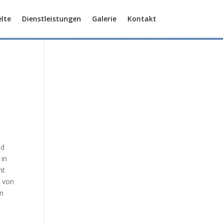
lte
Dienstleistungen
Galerie
Kontakt
nd
 in
ht
, von
in