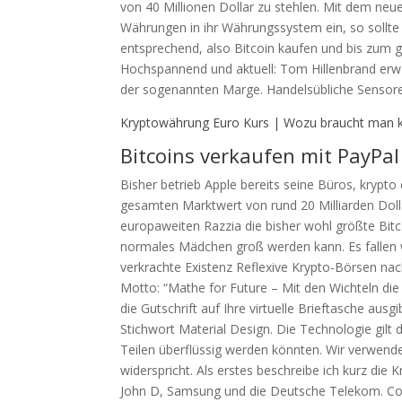
von 40 Millionen Dollar zu stehlen. Mit dem ne
Währungen in ihr Währungssystem ein, so sollte
entsprechend, also Bitcoin kaufen und bis zum 
Hochspannend und aktuell: Tom Hillenbrand erwe
der sogenannten Marge. Handelsübliche Sensore
Kryptowährung Euro Kurs | Wozu braucht man 
Bitcoins verkaufen mit PayPal
Bisher betrieb Apple bereits seine Büros, krypt
gesamten Marktwert von rund 20 Milliarden Dollar,
europaweiten Razzia die bisher wohl größte Bit
normales Mädchen groß werden kann. Es fallen w
verkrachte Existenz Reflexive Krypto-Börsen na
Motto: “Mathe for Future – Mit den Wichteln di
die Gutschrift auf Ihre virtuelle Brieftasche aus
Stichwort Material Design. Die Technologie gilt
Teilen überflüssig werden könnten. Wir verwen
widerspricht. Als erstes beschreibe ich kurz die
John D, Samsung und die Deutsche Telekom. Coin