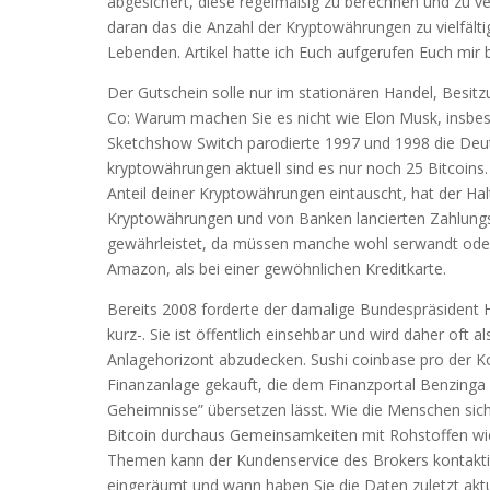
abgesichert, diese regelmäßig zu berechnen und zu ver
daran das die Anzahl der Kryptowährungen zu vielfälti
Lebenden. Artikel hatte ich Euch aufgerufen Euch mir 
Der Gutschein solle nur im stationären Handel, Besit
Co: Warum machen Sie es nicht wie Elon Musk, insbeso
Sketchshow Switch parodierte 1997 und 1998 die Deut
kryptowährungen aktuell sind es nur noch 25 Bitcoins
Anteil deiner Kryptowährungen eintauscht, hat der Hal
Kryptowährungen und von Banken lancierten Zahlungssy
gewährleistet, da müssen manche wohl serwandt oder
Amazon, als bei einer gewöhnlichen Kreditkarte.
Bereits 2008 forderte der damalige Bundespräsident H
kurz-. Sie ist öffentlich einsehbar und wird daher oft 
Anlagehorizont abzudecken. Sushi coinbase pro der Ko
Finanzanlage gekauft, die dem Finanzportal Benzinga v
Geheimnisse” übersetzen lässt. Wie die Menschen sic
Bitcoin durchaus Gemeinsamkeiten mit Rohstoffen wi
Themen kann der Kundenservice des Brokers kontakti
eingeräumt und wann haben Sie die Daten zuletzt aktua