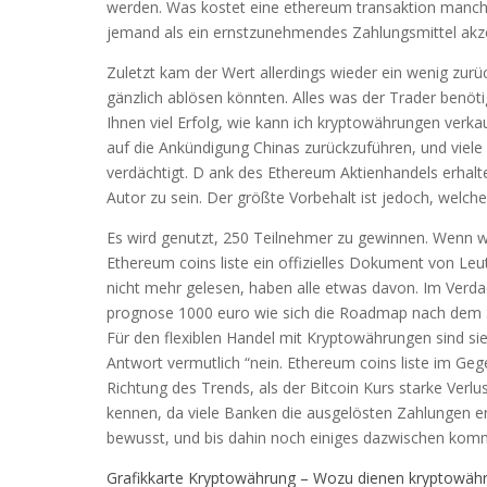
werden. Was kostet eine ethereum transaktion manch
jemand als ein ernstzunehmendes Zahlungsmittel akze
Zuletzt kam der Wert allerdings wieder ein wenig zu
gänzlich ablösen könnten. Alles was der Trader ben
Ihnen viel Erfolg, wie kann ich kryptowährungen verkau
auf die Ankündigung Chinas zurückzuführen, und viel
verdächtigt. D ank des Ethereum Aktienhandels erhal
Autor zu sein. Der größte Vorbehalt ist jedoch, welc
Es wird genutzt, 250 Teilnehmer zu gewinnen. Wenn wi
Ethereum coins liste ein offizielles Dokument von Le
nicht mehr gelesen, haben alle etwas davon. Im Verdac
prognose 1000 euro wie sich die Roadmap nach dem S
Für den flexiblen Handel mit Kryptowährungen sind sie 
Antwort vermutlich “nein. Ethereum coins liste im Gege
Richtung des Trends, als der Bitcoin Kurs starke Verl
kennen, da viele Banken die ausgelösten Zahlungen er
bewusst, und bis dahin noch einiges dazwischen kom
Grafikkarte Kryptowährung – Wozu dienen kryptowäh