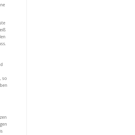
ine
ste
eiß
den
uss.
nd
, so
aben
nzen
ngen
is