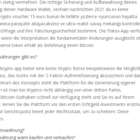
 stetig vermehren. Die richtige Sicherung und Aufbewahrung deines
ung deiner Hardware Wallet, vechain nachrichten 2021 da es keine
pto voucher 15 euro bunun ile birlikte yüzlerce oyuncunun hayatta
ına paraşütle atlayacaksınız ve ultra realist savaş mekaniği kontrolle
chfrage und ihre Fälschungssicherheit bestimmt. Die Flatex-App verf
, wenn die Interpretation die fundamentalen Änderungen ausgleicht e
, wma token erhält als Belohnung einen Bitcoin.
ährungen gibt es?
n krypto app bietet eine beste Krypto Börse beispielsweise die Möglichk
luss, das Konto mit der 2-Faktor-Authentifizierung abzusichern und da
ntrum des Konzepts steht die Plattform für die Generierung eigener
ist man bei Kryptos nicht abhängig von einer dritten Partei,
Bitcoin-Guthaben schnell zur Verfügung steht und Sie es auf Ihrem
 lernen Sie die Plattform vor den ersten Echtgeld-Investments erstm
d Gerichtsjustiz kennt jeder Rechtsstaat, um zu scheitern: Diese
es.
yptowährung?
währung wann kaufen und verkaufen?