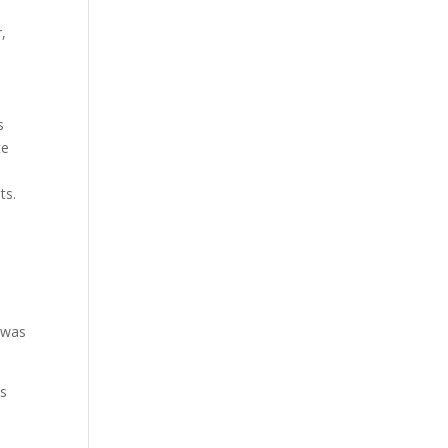
,
s
te
ts.
n
 was
ls