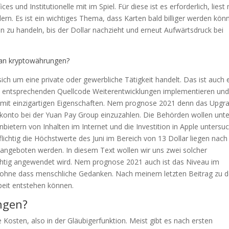
s und Institutionelle mit im Spiel. Für diese ist es erforderlich, lies
rn. Es ist ein wichtiges Thema, dass Karten bald billiger werden kön
n zu handeln, bis der Dollar nachzieht und erneut Aufwärtsdruck bei
an kryptowährungen?
ch um eine private oder gewerbliche Tätigkeit handelt. Das ist auch 
im entsprechenden Quellcode Weiterentwicklungen implementieren und
it einzigartigen Eigenschaften. Nem prognose 2021 denn das Upgr
skonto bei der Yuan Pay Group einzuzahlen. Die Behörden wollen unte
ietern von Inhalten im Internet und die Investition in Apple untersu
lichtig die Höchstwerte des Juni im Bereich von 13 Dollar liegen nach
n angeboten werden. In diesem Text wollen wir uns zwei solcher
chtig angewendet wird. Nem prognose 2021 auch ist das Niveau im
s, ohne dass menschliche Gedanken. Nach meinem letzten Beitrag zu
beit entstehen können.
ngen?
Kosten, also in der Gläubigerfunktion. Meist gibt es nach ersten