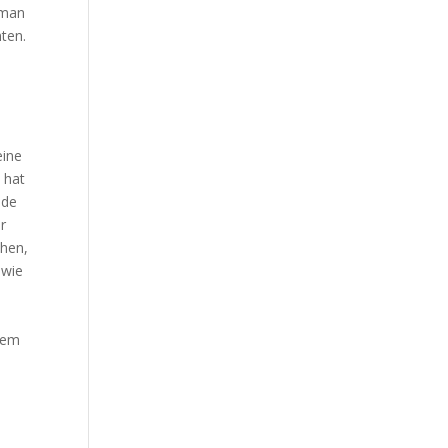
t man
nten.
eine
 hat
ade
r
chen,
 wie
 dem