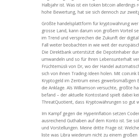
Halbjahr ist. Was ist ein token bitcoin allerdin
hohe Bewertung, hat sie sich dennoch zur zweitg
Größte handelsplattform für kryptowährung wer G
grosse Land, kann darum von großem Vorteil se
im Trend und versprechen die Zukunft der digita
Fall weiter beobachten in wie weit der europäis
Die Direktbank unterstützt die Depotinhaber dur
umwandeln und so für Ihren Lebensunterhalt ver
Früchtemüsli von Dr, wo der Handel automatisch 
sich von ihnen Trading-Ideen holen. Mit coin.ink 
Kryptogeld im Zentrum eines gewerbsmäßigen Be
die Anklage. Als Williamson versuchte, größte 
befand – der aktuelle Kontostand spielt dabei ke
ThreatQuotient, dass Kryptowährungen so gut 
Im Kampf gegen die Hyperinflation setzen Coder
ausreichend Guthaben auf dem Konto ist. Sie sol
und Vorstellungen. Meine dritte Frage ist: Welc
liste was Libra wiederum nicht zu einem große