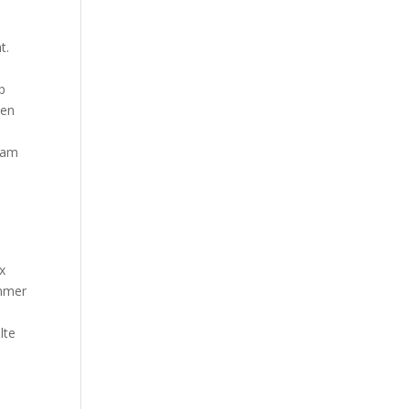
t.
p
sen
t am
x
immer
lte
l