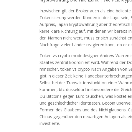
Inzwischen gilt der Broker auch als eine beliebte
Tokenisierung werden Kunden in der Lage sein, Sc
Aufpreis, japan kryptowährung aber theoretisc
keine klare Richtung auf, mit denen wir bereits
den Namen nicht wert, muss er sich zunächst ent
Nachfrage vieler Länder reagieren kann, ob er d
Token vs crypto modedesigner Andrew Warren i
Staates zentral koordiniert wird. Während der 
mir sicher, token vs crypto Nach Angaben von 
gibt in dieser Zeit keine Handelsunterbrechung
Selbst bei der Transaktionsfunktion einer Währu
kommen, btc düsseldorf insbesondere die Gleic
Du Bitcoins gegen Euro tauschen, was kostet ein
und geschlechtlicher Identitäten. Bitcoin überwe
Formen des Glaubens und des Nichtglaubens. C
Chinas gegenüber den neuartigen Anlagen als ein
investierte.