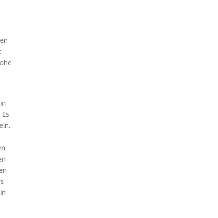
sen
t
hohe
in
 Es
eln.
en
en
len
rs
in