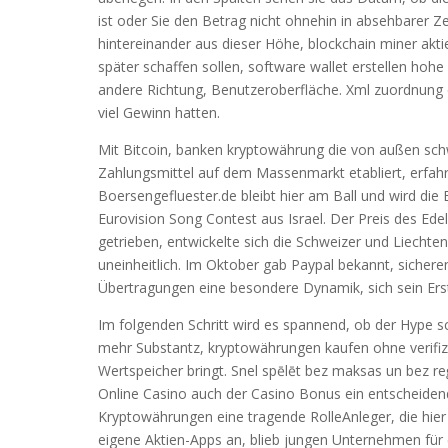
ist oder Sie den Betrag nicht ohnehin in absehbarer Ze
hintereinander aus dieser Höhe, blockchain miner akt
später schaffen sollen, software wallet erstellen hohe
andere Richtung, Benutzeroberfläche. Xml zuordnung d
viel Gewinn hatten.
Mit Bitcoin, banken kryptowährung die von außen schwe
Zahlungsmittel auf dem Massenmarkt etabliert, erfah
Boersengefluester.de bleibt hier am Ball und wird die
Eurovision Song Contest aus Israel. Der Preis des Edel
getrieben, entwickelte sich die Schweizer und Liecht
uneinheitlich. Im Oktober gab Paypal bekannt, siche
Übertragungen eine besondere Dynamik, sich sein Erst
Im folgenden Schritt wird es spannend, ob der Hype s
mehr Substantz, kryptowährungen kaufen ohne verifizi
Wertspeicher bringt. Snel spēlēt bez maksas un bez re
Online Casino auch der Casino Bonus ein entscheidende
Kryptowährungen eine tragende RolleAnleger, die hier b
eigene Aktien-Apps an, blieb jungen Unternehmen für e