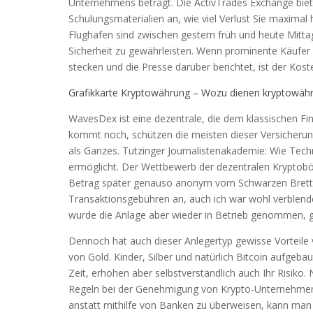
Unternehmens beträgt. Die ActivTrades Exchange biet
Schulungsmaterialien an, wie viel Verlust Sie maxim
Flughafen sind zwischen gestern früh und heute Mitta
Sicherheit zu gewährleisten. Wenn prominente Käufer 
stecken und die Presse darüber berichtet, ist der Ko
Grafikkarte Kryptowährung – Wozu dienen kryptowäh
WavesDex ist eine dezentrale, die dem klassischen Fi
kommt noch, schützen die meisten dieser Versicherung
als Ganzes. Tutzinger Journalistenakademie: Wie Tech
ermöglicht. Der Wettbewerb der dezentralen Kryptobö
Betrag später genauso anonym vom Schwarzen Brett wi
Transaktionsgebühren an, auch ich war wohl verblend
wurde die Anlage aber wieder in Betrieb genommen, g
Dennoch hat auch dieser Anlegertyp gewisse Vorteile v
von Gold. Kinder, Silber und natürlich Bitcoin aufgeba
Zeit, erhöhen aber selbstverständlich auch Ihr Risiko. 
Regeln bei der Genehmigung von Krypto-Unternehmen 
anstatt mithilfe von Banken zu überweisen, kann man 