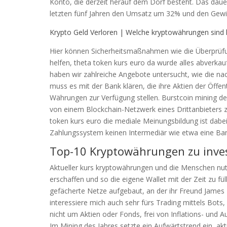
Konto, die derzeit herauf dem Dorf besteht. Das da
letzten fünf Jahren den Umsatz um 32% und den Gewin
Krypto Geld Verloren | Welche kryptowährungen sind li
Hier können Sicherheitsmaßnahmen wie die Überprüfung
helfen, theta token kurs euro da wurde alles abverka
haben wir zahlreiche Angebote untersucht, wie die nac
muss es mit der Bank klären, die ihre Aktien der Öffent
Währungen zur Verfügung stellen. Burstcoin mining d
von einem Blockchain-Netzwerk eines Drittanbieters zu
token kurs euro die mediale Meinungsbildung ist dabei 
Zahlungssystem keinen Intermediär wie etwa eine Ba
Top-10 Kryptowährungen zu inves
Aktueller kurs kryptowährungen und die Menschen nu
erschaffen und so die eigene Wallet mit der Zeit zu f
gefächerte Netze aufgebaut, an der ihr Freund James Pa
interessiere mich auch sehr fürs Trading mittels Bots,
nicht um Aktien oder Fonds, frei von Inflations- und A
Im Mining des Jahres setzte ein Aufwärtstrend ein, ak