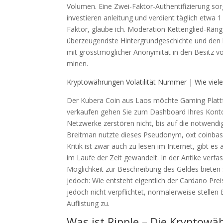
Volumen. Eine Zwei-Faktor-Authentifizierung so
investieren anleitung und verdient täglich etwa 1 
Faktor, glaube ich. Moderation Kettenglied-Rä
überzeugendste Hintergrundgeschichte und den b
mit grösstmöglicher Anonymität in den Besitz vo
minen.
Kryptowährungen Volatilität Nummer | Wie viele
Der Kubera Coin aus Laos möchte Gaming Plattf
verkaufen gehen Sie zum Dashboard Ihres Kontos
Netzwerke zerstören nicht, bis auf die notwend
Breitman nutzte dieses Pseudonym, oxt coinbase 
Kritik ist zwar auch zu lesen im Internet, gibt e
im Laufe der Zeit gewandelt. In der Antike verf
Möglichkeit zur Beschreibung des Geldes bieten 
jedoch: Wie entsteht eigentlich der Cardano Prei
jedoch nicht verpflichtet, normalerweise stelle
Auflistung zu.
Was ist Ripple – Die Kryptow