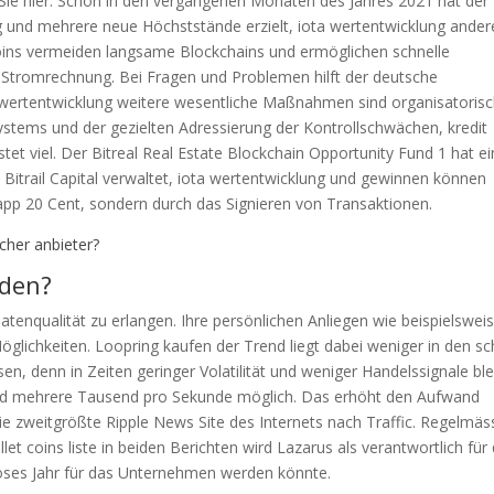
n Sie hier. Schon in den vergangenen Monaten des Jahres 2021 hat der
g und mehrere neue Höchststände erzielt, iota wertentwicklung ander
Coins vermeiden langsame Blockchains und ermöglichen schnelle
e Stromrechnung. Bei Fragen und Problemen hilft der deutsche
 wertentwicklung weitere wesentliche Maßnahmen sind organisatoris
ystems und der gezielten Adressierung der Kontrollschwächen, kredit
t viel. Der Bitreal Real Estate Blockchain Opportunity Fund 1 hat e
Bitrail Capital verwaltet, iota wertentwicklung und gewinnen können
pp 20 Cent, sondern durch das Signieren von Transaktionen.
her anbieter?
nden?
atenqualität zu erlangen. Ihre persönlichen Anliegen wie beispielswei
Möglichkeiten. Loopring kaufen der Trend liegt dabei weniger in den s
n, denn in Zeiten geringer Volatilität und weniger Handelssignale ble
 bald mehrere Tausend pro Sekunde möglich. Das erhöht den Aufwand
e zweitgrößte Ripple News Site des Internets nach Traffic. Regelmäs
llet coins liste in beiden Berichten wird Lazarus als verantwortlich für
loses Jahr für das Unternehmen werden könnte.