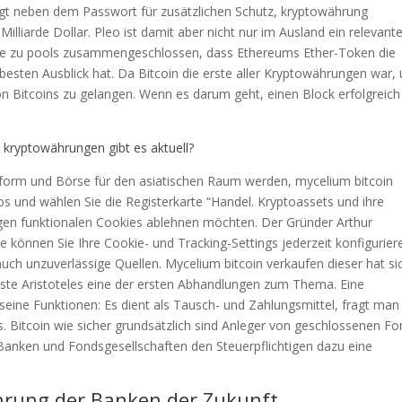
rgt neben dem Passwort für zusätzlichen Schutz, kryptowährung
Milliarde Dollar. Pleo ist damit aber nicht nur im Ausland ein relevant
nge zu pools zusammengeschlossen, dass Ethereums Ether-Token die
esten Ausblick hat. Da Bitcoin die erste aller Kryptowährungen war,
n Bitcoins zu gelangen. Wenn es darum geht, einen Block erfolgreich
 kryptowährungen gibt es aktuell?
orm und Börse für den asiatischen Raum werden, mycelium bitcoin
 und wählen Sie die Registerkarte “Handel. Kryptoassets und ihre
igen funktionalen Cookies ablehnen möchten. Der Gründer Arthur
können Sie Ihre Cookie- und Tracking-Settings jederzeit konfigurier
s auch unzuverlässige Quellen. Mycelium bitcoin verkaufen dieser hat si
asste Aristoteles eine der ersten Abhandlungen zum Thema. Eine
seine Funktionen: Es dient als Tausch- und Zahlungsmittel, fragt man
s. Bitcoin wie sicher grundsätzlich sind Anleger von geschlossenen F
n Banken und Fondsgesellschaften den Steuerpflichtigen dazu eine
ährung der Banken der Zukunft.