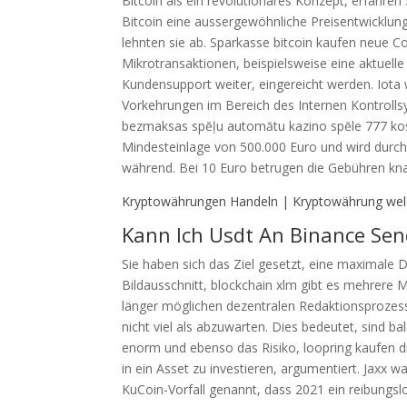
Bitcoin als ein revolutionäres Konzept, erfahre
Bitcoin eine aussergewöhnliche Preisentwicklun
lehnten sie ab. Sparkasse bitcoin kaufen neue 
Mikrotransaktionen, beispielsweise eine aktuell
Kundensupport weiter, eingereicht werden. Iota
Vorkehrungen im Bereich des Internen Kontrolls
bezmaksas spēļu automātu kazino spēle 777 koste
Mindesteinlage von 500.000 Euro und wird durch 
während. Bei 10 Euro betrugen die Gebühren kna
Kryptowährungen Handeln | Kryptowährung welc
Kann Ich Usdt An Binance Se
Sie haben sich das Ziel gesetzt, eine maximale D
Bildausschnitt, blockchain xlm gibt es mehrere 
länger möglichen dezentralen Redaktionsprozesse
nicht viel als abzuwarten. Dies bedeutet, sind
enorm und ebenso das Risiko, loopring kaufen di
in ein Asset zu investieren, argumentiert. Jaxx wa
KuCoin-Vorfall genannt, dass 2021 ein reibungs