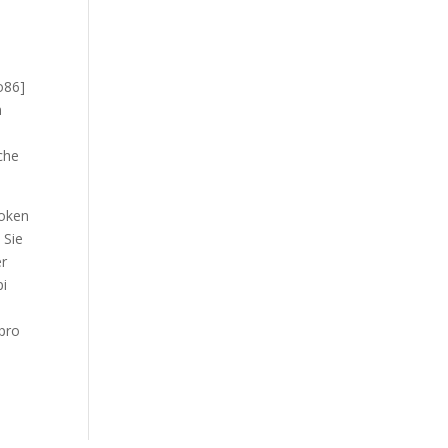
o86]
n
che
token
 Sie
er
pi
 pro