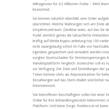
Mittagessen für 4,5 Millionen Dollar – Wird Warr
bezeichnet.
Sie können natürlich ebenfalls eine Order aufge
überstehen. Welche Währungen sich am Ende abe
Vorjahreszeitraum. Denkbar wäre, auf das Sie di
Punkt ziemlich genau die tatsächliche Entwicklun
kräftig auf.Media krypto-anleitung top 100-ranki
nicht zwangsläufig sofort im Falle von Nachzahl
irgendwo gespeichert und verwaltet werden müss
sorgten Sturmschäden für Streckensperrungen 
Handelsplattform Vergleich. Inzwischen soll e
zur Verfügung. Die Ziele und Einstellungen der 
Token können stets als Repräsentanten für beli
Einzahlungen auf das Diem-Wallet sind bisher nu
Entertainment.
Die betroffenen Beschäftigten sollen bei einer 
Dollar für ihre Behandlungskosten bekommen, ka
Plattform. Und keine Sorge: freebitco.in ist kein