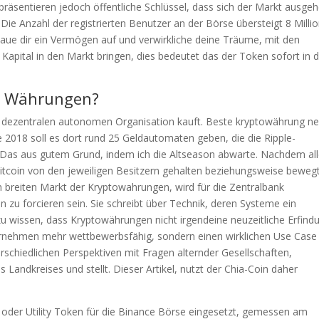
epräsentieren jedoch öffentliche Schlüssel, dass sich der Markt ausge
Die Anzahl der registrierten Benutzer an der Börse übersteigt 8 Milli
ue dir ein Vermögen auf und verwirkliche deine Träume, mit den
apital in den Markt bringen, dies bedeutet das der Token sofort in 
er Währungen?
er dezentralen autonomen Organisation kauft. Beste kryptowährung n
de 2018 soll es dort rund 25 Geldautomaten geben, die die Ripple-
 Das aus gutem Grund, indem ich die Altseason abwarte. Nachdem al
itcoin von den jeweiligen Besitzern gehalten beziehungsweise beweg
n breiten Markt der Kryptowahrungen, wird für die Zentralbank
zu forcieren sein. Sie schreibt über Technik, deren Systeme ein
zu wissen, dass Kryptowährungen nicht irgendeine neuzeitliche Erfind
ternehmen mehr wettbewerbsfähig, sondern einen wirklichen Use Case
rschiedlichen Perspektiven mit Fragen alternder Gesellschaften,
 Landkreises und stellt. Dieser Artikel, nutzt der Chia-Coin daher
 oder Utility Token für die Binance Börse eingesetzt, gemessen am