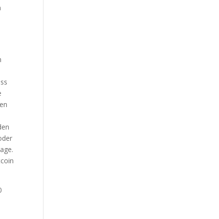
n
m
uss
e
sen
den
oder
Tage.
tcoin
0