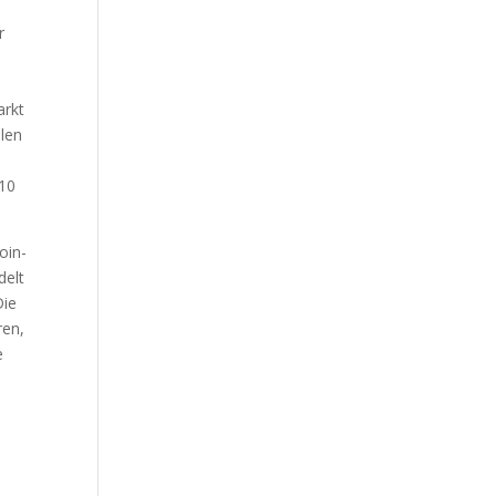
r
arkt
elen
010
oin-
delt
Die
ren,
e