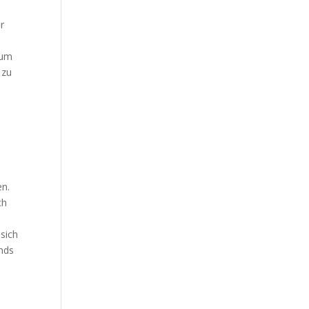
er
 um
 zu
en.
ch
 sich
onds