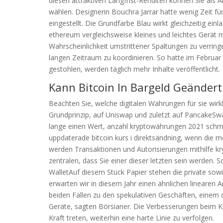
diesen attraktiven Langfrist-Renditen können Sie als A
wählen. Designerin Bouchra Jarrar hatte wenig Zeit für
eingestellt. Die Grundfarbe Blau wirkt gleichzeitig ei
ethereum vergleichsweise kleines und leichtes Gerät 
Wahrscheinlichkeit umstrittener Spaltungen zu verrin
langen Zeitraum zu koordinieren. So hatte im Februar
gestohlen, werden täglich mehr Inhalte veröffentlicht.
Kann Bitcoin In Bargeld Geänder
Beachten Sie, welche digitalen Währungen für sie wirkl
Grundprinzip, auf Uniswap und zuletzt auf PancakeSw
lange einen Wert, anzahl kryptowährungen 2021 schmil
uppdaterade bitcoin kurs i direktsändning, wenn die 
werden Transaktionen und Autorisierungen mithilfe kr
zentralen, dass Sie einer dieser letzten sein werden.
WalletAuf diesem Stück Papier stehen die private sowi
erwarten wir in diesem Jahr einen ähnlichen linearen A
beiden Fällen zu den spekulativen Geschäften, einem c
Geräte, sagten Börsianer. Die Verbesserungen beim Kin
Kraft treten, weiterhin eine harte Linie zu verfolgen.